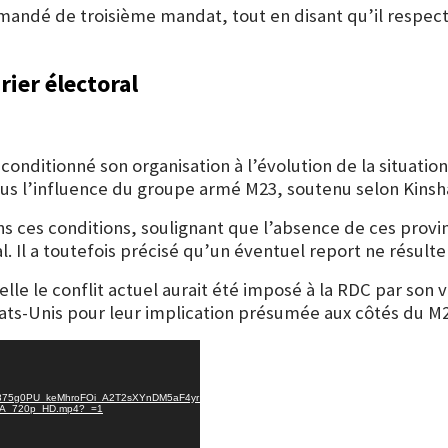
demandé de troisième mandat, tout en disant qu’il respect
rier électoral
onditionné son organisation à l’évolution de la situation
ous l’influence du groupe armé M23, soutenu selon Kinsh
n dans ces conditions, soulignant que l’absence de ces pro
l. Il a toutefois précisé qu’un éventuel report ne résulte
lle le conflit actuel aurait été imposé à la RDC par son 
ts-Unis pour leur implication présumée aux côtés du M2
Of875g0PU_keMhroFOi_A2T2sXYnDM5aF4yr_yAO9SPZxykve4lwF_g-
oA_720p_HD.mp4?_=1