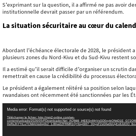
S’exprimant sur la question, il a affirmé ne pas avoir 
institutionnelle devrait passer par un référendum.
La situation sécuritaire au cœur du calend
Abordant l’échéance électorale de 2028, le président a c
plusieurs zones du Nord-Kivu et du Sud-Kivu restent s
Il a estimé qu’il serait difficile d’organiser un scruti
remettrait en cause la crédibilité du processus électora
Le président a également réitéré sa position selon laque
rwandaises ont récemment été sanctionnées par les Éta
Lecteur
Media error: Format(s) not supported or source(s) not found
vidéo
Télécharger le fichier: http://mm2-online.com/wp-
content/uploads/2026/05/FDownloader.Net_AQMji9_iHEESn8jhVsGD0oybONtjD1E_G72
HvRsJhYTtLuTCMiAtVa9qtIb2_1JBIalZZFRMR1QYltsyt987_3GysF2sGfw0bUyEx8JdOO_lb