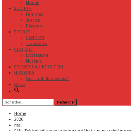
Monde
SOCIETE
Femmes
Justice
Diaspora
SPORTS
CAN 2021
Transferts
CULTURE
Littérature
Musique
SCIENCES & HIGHT-TECH
HISTORIA
Que sont-ils devenus?
BLOG
Rechercher :
Home
2026
mai
Félix Tshisekedi ouvre la voie à un débat sur un troisième m