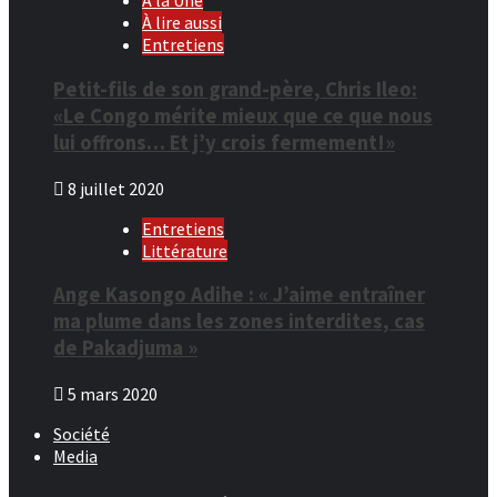
À la Une
À lire aussi
Entretiens
Petit-fils de son grand-père, Chris Ileo:
«Le Congo mérite mieux que ce que nous
lui offrons… Et j’y crois fermement!»
8 juillet 2020
Entretiens
Littérature
Ange Kasongo Adihe : « J’aime entraîner
ma plume dans les zones interdites, cas
de Pakadjuma »
5 mars 2020
Société
Media