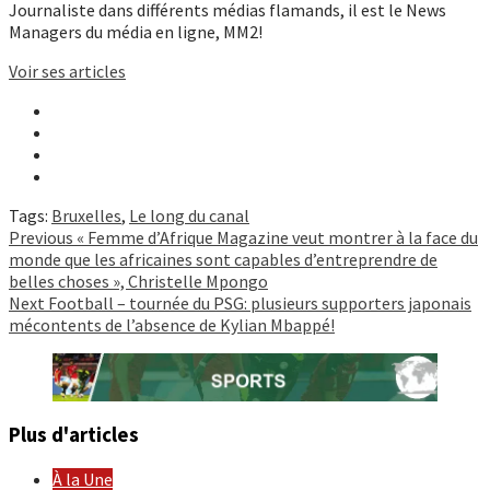
Journaliste dans différents médias flamands, il est le News
Managers du média en ligne, MM2!
Voir ses articles
Tags:
Bruxelles
,
Le long du canal
Continue
Previous
« Femme d’Afrique Magazine veut montrer à la face du
monde que les africaines sont capables d’entreprendre de
Reading
belles choses », Christelle Mpongo
Next
Football – tournée du PSG: plusieurs supporters japonais
mécontents de l’absence de Kylian Mbappé!
Plus d'articles
À la Une