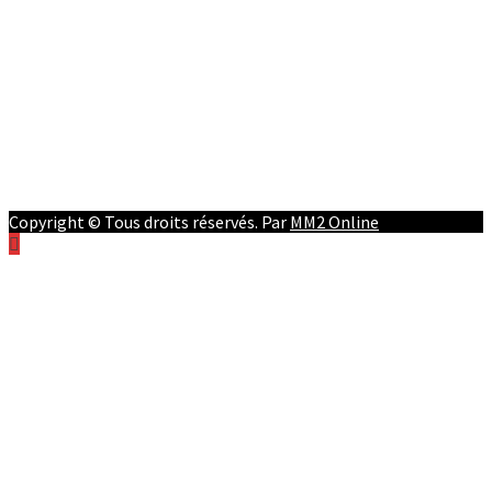
Afrique
RD Congo
Culture
People
Facebook
Youtube
Twitter
Instagram
Copyright © Tous droits réservés. Par
MM2 Online