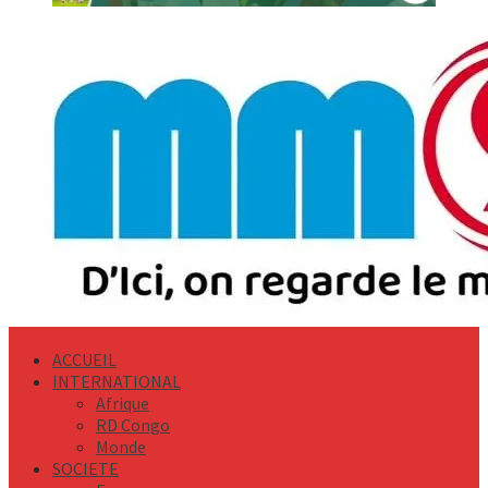
Primary
Menu
ACCUEIL
INTERNATIONAL
Afrique
RD Congo
Monde
SOCIETE