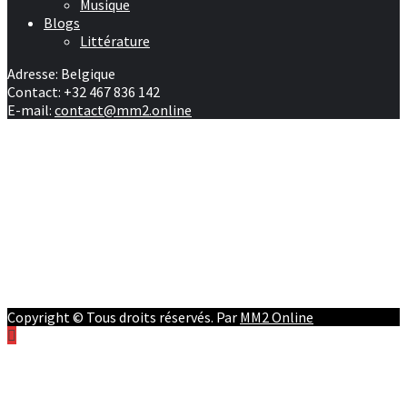
Musique
Blogs
Littérature
Adresse: Belgique
Contact: +32 467 836 142
E-mail:
contact@mm2.online
Afrique
RD Congo
Culture
People
Facebook
Youtube
Twitter
Instagram
Copyright © Tous droits réservés. Par
MM2 Online