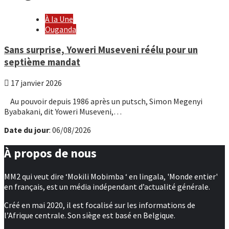
À la Une
Ouganda
Sans surprise, Yoweri Museveni réélu pour un
septième mandat
17 janvier 2026
Au pouvoir depuis 1986 après un putsch, Simon Megenyi
Byabakani, dit Yoweri Museveni,…
Date du jour
: 06/08/2026
À propos de nous
MM2 qui veut dire ‘Mokili Mobimba ‘ en lingala, 'Monde entier'
en français, est un média indépendant d’actualité générale.
Créé en mai 2020, il est focalisé sur les informations de
l’Afrique centrale. Son siège est basé en Belgique.