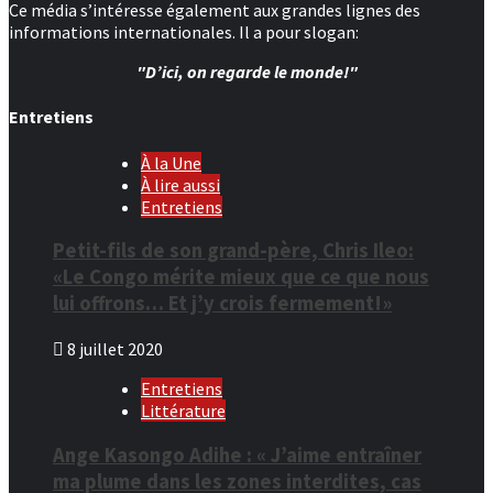
Ce média s’intéresse également aux grandes lignes des
informations internationales. Il a pour slogan:
"D’ici, on regarde le monde!"
Entretiens
À la Une
À lire aussi
Entretiens
Petit-fils de son grand-père, Chris Ileo:
«Le Congo mérite mieux que ce que nous
lui offrons… Et j’y crois fermement!»
8 juillet 2020
Entretiens
Littérature
Ange Kasongo Adihe : « J’aime entraîner
ma plume dans les zones interdites, cas