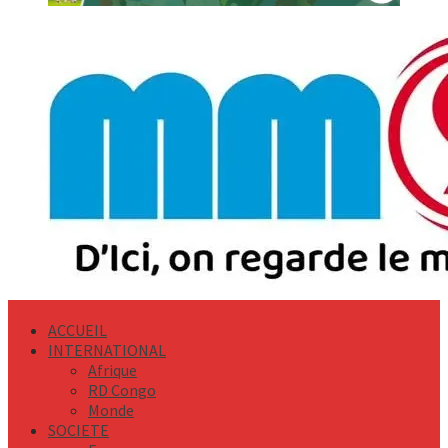
Primary
Menu
ACCUEIL
INTERNATIONAL
Afrique
RD Congo
Monde
SOCIETE