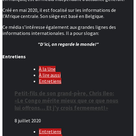
Créé en mai 2020, il est focalisé sur les informations de
l’Afrique centrale. Son siège est basé en Belgique.
Ce média s’intéresse également aux grandes lignes des
informations internationales. Il a pour slogan:
"D’ici, on regarde le monde!"
Entretiens
À la Une
À lire aussi
Entretiens
Petit-fils de son grand-père, Chris Ileo:
«Le Congo mérite mieux que ce que nous
lui offrons… Et j’y crois fermement!»
8 juillet 2020
Entretiens