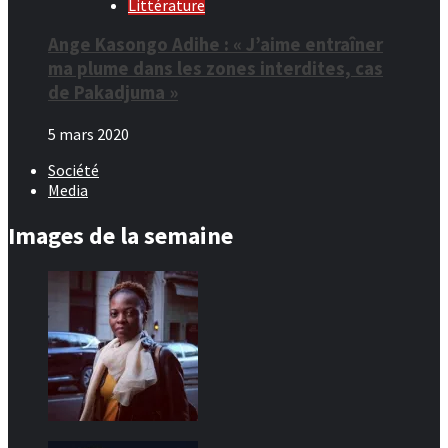
Littérature
Ange Kasongo Adihe : « J’aime entraîner
ma plume dans les zones interdites, cas
de Pakadjuma »
5 mars 2020
Société
Media
Images de la semaine