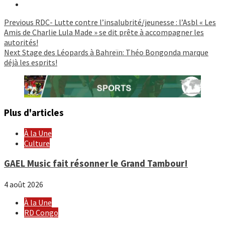
Continue
Previous
RDC- Lutte contre l’insalubrité/jeunesse : l’Asbl « Les
Amis de Charlie Lula Made » se dit prête à accompagner les
Reading
autorités!
Next
Stage des Léopards à Bahreïn: Théo Bongonda marque
déjà les esprits!
Plus d'articles
À la Une
Culture
GAEL Music fait résonner le Grand Tambour!
4 août 2026
À la Une
RD Congo