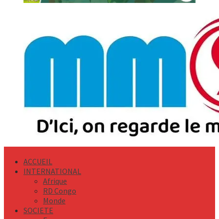
Primary
Menu
ACCUEIL
INTERNATIONAL
Afrique
RD Congo
Monde
SOCIETE