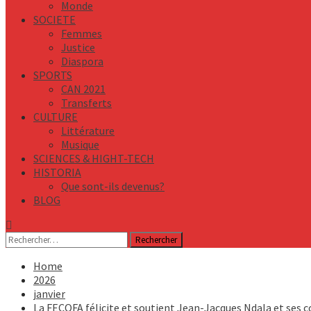
Monde
SOCIETE
Femmes
Justice
Diaspora
SPORTS
CAN 2021
Transferts
CULTURE
Littérature
Musique
SCIENCES & HIGHT-TECH
HISTORIA
Que sont-ils devenus?
BLOG
Rechercher :
Home
2026
janvier
La FECOFA félicite et soutient Jean-Jacques Ndala et ses c