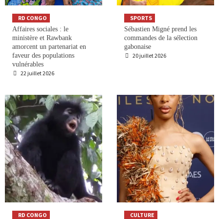
RD CONGO
SPORTS
Affaires sociales : le
Sébastien Migné prend les
ministère et Rawbank
commandes de la sélection
amorcent un partenariat en
gabonaise
faveur des populations
20 juillet 2026
vulnérables
22 juillet 2026
RD CONGO
CULTURE