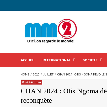
Skip
to
content
ACCUEIL
INTERNATIONAL
SOCIETE
HOME
2025
JUILLET
CHAN 2024 : OTIS NGOMA DÉVOILE
Foot / Afrique
CHAN 2024 : Otis Ngoma dévo
reconquête