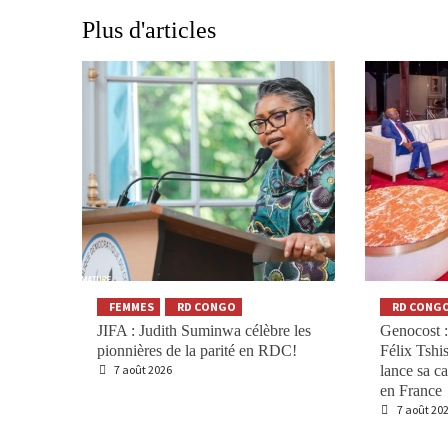
Plus d'articles
FEMMES
RD CONGO
RD CONG
JIFA : Judith Suminwa célèbre les
Genocost :
pionnières de la parité en RDC!
Félix Tsh
7 août 2026
lance sa c
en France
7 août 20