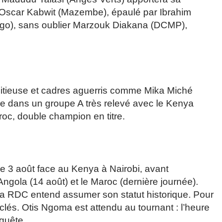
r Oscar Kabwit (Mazembe), épaulé par Ibrahim
ngo), sans oublier Marzouk Diakana (DCMP),
bitieuse et cadres aguerris comme Mika Miché
re dans un groupe A très relevé avec le Kenya
roc, double champion en titre.
le 3 août face au Kenya à Nairobi, avant
Angola (14 août) et le Maroc (dernière journée).
a RDC entend assumer son statut historique. Pour
s clés. Otis Ngoma est attendu au tournant : l’heure
quête.