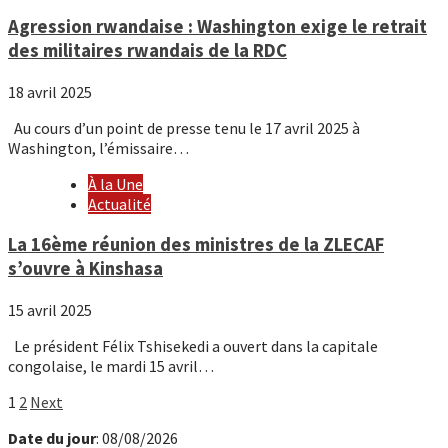
Agression rwandaise : Washington exige le retrait
des militaires rwandais de la RDC
18 avril 2025
Au cours d’un point de presse tenu le 17 avril 2025 à
Washington, l’émissaire…
À la Une
Actualité
La 16ème réunion des ministres de la ZLECAF
s’ouvre à Kinshasa
15 avril 2025
Le président Félix Tshisekedi a ouvert dans la capitale
congolaise, le mardi 15 avril…
Pagination
1
2
Next
des
Date du jour
: 08/08/2026