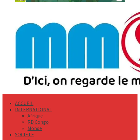
Primary
Menu
ACCUEIL
INTERNATIONAL
Afrique
RD Congo
Monde
SOCIETE