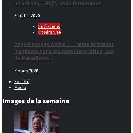
lui offrons… Et j’y crois fermement!»
8 juillet 2020
Entretiens
Littérature
Ange Kasongo Adihe : « J’aime entraîner
ma plume dans les zones interdites, cas
de Pakadjuma »
5 mars 2020
Société
Media
Images de la semaine