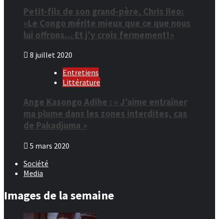
Petit-fils de son grand-père, Chris Ileo:
«Le Congo mérite mieux que ce que nous
lui offrons… Et j’y crois fermement!»
8 juillet 2020
Entretiens
Littérature
Ange Kasongo Adihe : « J’aime entraîner
ma plume dans les zones interdites, cas
de Pakadjuma »
5 mars 2020
Société
Media
Images de la semaine