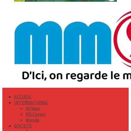
Primary
Menu
ACCUEIL
INTERNATIONAL
Afrique
RD Congo
Monde
SOCIETE