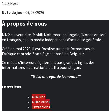
Pagination
1
2
3
Next
des
Date du jour
: 06/08/2026
publications
À propos de nous
MM2 qui veut dire ‘Mokili Mobimba ‘ en lingala, 'Monde entier'
en français, est un média indépendant d’actualité générale.
Créé en mai 2020, il est focalisé sur les informations de
l’Afrique centrale. Son siège est basé en Belgique.
Ce média s’intéresse également aux grandes lignes des
informations internationales. Il a pour slogan:
"D’ici, on regarde le monde!"
Entretiens
À la Une
À lire aussi
Entretiens