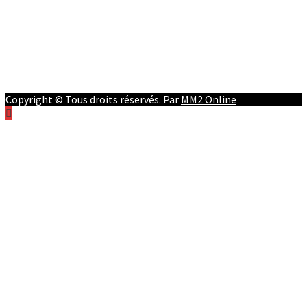
People
Facebook
Youtube
Twitter
Instagram
Copyright © Tous droits réservés. Par
MM2 Online