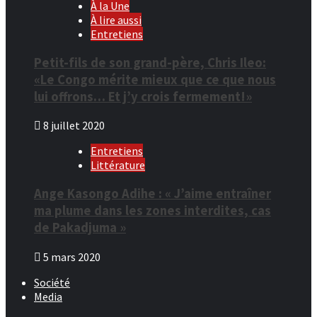
À la Une
À lire aussi
Entretiens
Petit-fils de son grand-père, Chris Ileo:
«Le Congo mérite mieux que ce que nous
lui offrons… Et j’y crois fermement!»
8 juillet 2020
Entretiens
Littérature
Ange Kasongo Adihe : « J’aime entraîner
ma plume dans les zones interdites, cas
de Pakadjuma »
5 mars 2020
Société
Media