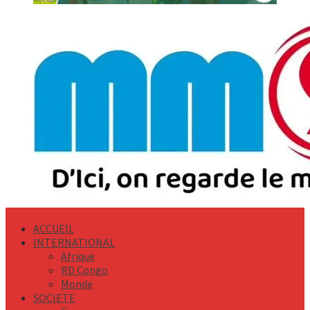
Primary
Menu
ACCUEIL
INTERNATIONAL
Afrique
RD Congo
Monde
SOCIETE