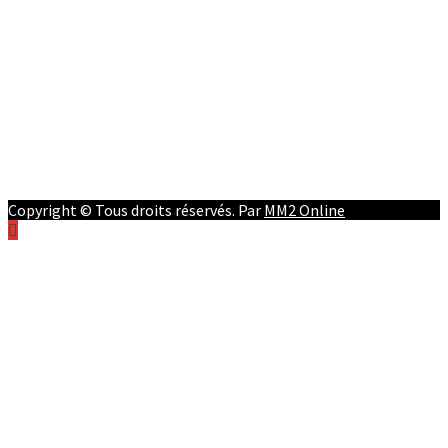
Afrique
RD Congo
Culture
People
Facebook
Youtube
Twitter
Instagram
Copyright © Tous droits réservés. Par
MM2 Online