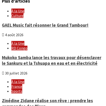
Plus d'articles
À la Une
Culture
GAEL Music fait résonner le Grand Tambour!
4 août 2026
À la Une
RD Congo
Mukoko Samba lance les travaux pour désenclaver
le Sankuru et la Tshuapa en eau et en électricité
30 juillet 2026
À la Une
France
Sports
Zinédine Zidane réalise son rêve : prendre les