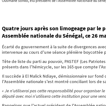
Ousmane Sonko, élu président de l'Assemblée nationale du Sénég
Quatre jours après son limogeage par le 
Assemblée nationale du Sénégal
, ce 26 m
Écarté du gouvernement à la suite de divergences avec 
intervenue au cours d’une séance plénière boycottée par
Tête de liste du parti au pouvoir,
PASTEF
(Les Patriotes 
présents dans l’hémicycle, sur les 165 que compte l’A
Il succède à
El Malick Ndiaye
, démissionnaire sur fond 
l’Assemblée nationale s’est montré conciliant lors de sa
« Je n’utiliserai pas cette responsabilité pour organiser 
député avec moi n’utilisera cette institution pour une ven
Rappelons que l’actuel président de l’Assemblée nati