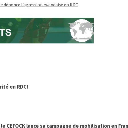
aise dénonce l’agression rwandaise en RDC
arité en RDC!
, le CEFOCK lance sa campagne de mobilisation en Fra