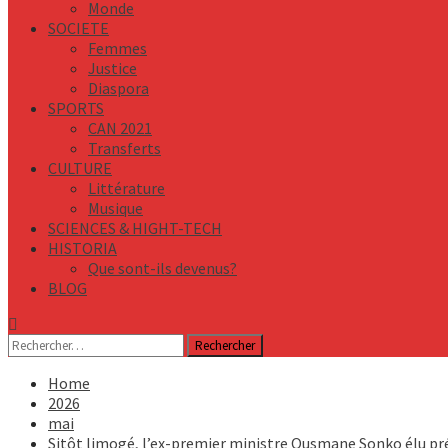
Monde
SOCIETE
Femmes
Justice
Diaspora
SPORTS
CAN 2021
Transferts
CULTURE
Littérature
Musique
SCIENCES & HIGHT-TECH
HISTORIA
Que sont-ils devenus?
BLOG
Rechercher :
Home
2026
mai
Sitôt limogé, l’ex-premier ministre Ousmane Sonko élu pr