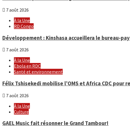
7 août 2026
À la Une
RD Congo
Développement : Kinshasa accueillera le bureau-pa
7 août 2026
À la Une
Ebola en RDC
Santé et environnement
Félix Tshisekedi mobilise l’OMS et Africa CDC pour r
7 août 2026
À la Une
Culture
GAEL Music fait résonner le Grand Tambour!