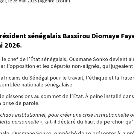
al, le 26 mai 2026 (Agence Ecofin)
président sénégalais
Bassirou Diomaye Fay
ai 2026.
le chef de l’État sénégalais, Ousmane Sonko devient ain
 l’opposition et les députés non-alignés, qui jugeaient 
africains du Sénégal pour le travail, l’éthique et la frat
ssemblée nationale sénégalaise.
de dissensions au sommet de l’État. À peine installé dan
 prise de parole.
le chaos institutionnel, pour créer une crise institutionnel
detta personnelle »,
a-t-il déclaré du haut du perchoir qu
onale, Ousmane Sonko, empêché de se présenter à la pré