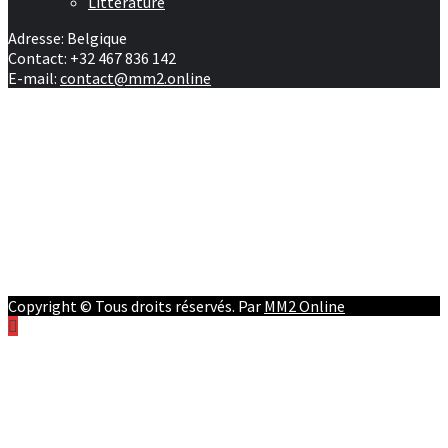
Littérature
Adresse: Belgique
Contact: +32 467 836 142
E-mail:
contact@mm2.online
Afrique
RD Congo
Culture
People
Facebook
Youtube
Twitter
Instagram
Copyright © Tous droits réservés. Par
MM2 Online