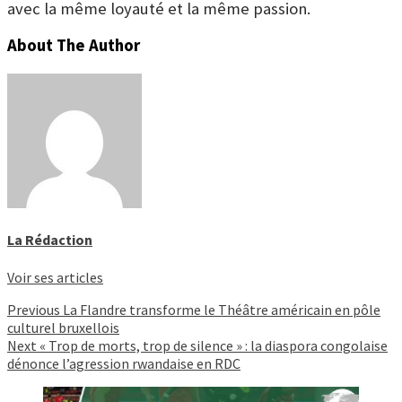
avec la même loyauté et la même passion.
About The Author
La Rédaction
Voir ses articles
Continue
Previous
La Flandre transforme le Théâtre américain en pôle
culturel bruxellois
Reading
Next
« Trop de morts, trop de silence » : la diaspora congolaise
dénonce l’agression rwandaise en RDC