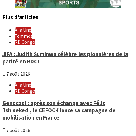
Plus d'articles
À la Une
Femmes
RD Congo
JIFA : Judith Suminwa célèbre les pionnières de la
parité en RDC!
7 août 2026
À la Une
RD Congo
Genocost : après son échange avec Félix
Tshisekedi, le CEFOCK lance sa campagne de
mobilisation en France
7 août 2026