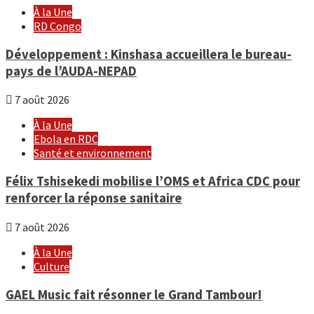
À la Une
RD Congo
Développement : Kinshasa accueillera le bureau-
pays de l’AUDA-NEPAD
7 août 2026
À la Une
Ebola en RDC
Santé et environnement
Félix Tshisekedi mobilise l’OMS et Africa CDC pour
renforcer la réponse sanitaire
7 août 2026
À la Une
Culture
GAEL Music fait résonner le Grand Tambour!