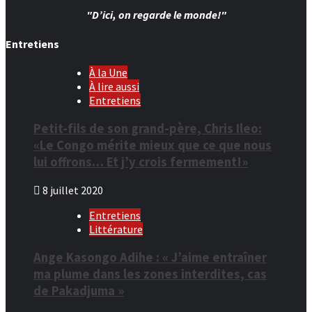
"D’ici, on regarde le monde!"
Entretiens
À la Une
À lire aussi
Entretiens
Petit-fils de son grand-père, Chris Ileo:
«Le Congo mérite mieux que ce que nous
lui offrons… Et j’y crois fermement!»
8 juillet 2020
Entretiens
Littérature
Ange Kasongo Adihe : « J’aime entraîner
ma plume dans les zones interdites, cas
de Pakadjuma »