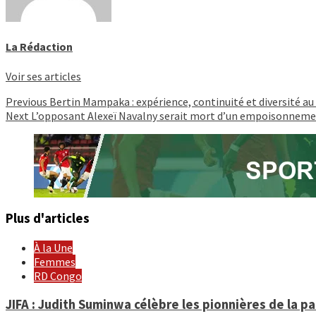
La Rédaction
Voir ses articles
Continue
Previous
Bertin Mampaka : expérience, continuité et diversité au
Next
L’opposant Alexeï Navalny serait mort d’un empoisonnem
Reading
Plus d'articles
À la Une
Femmes
RD Congo
JIFA : Judith Suminwa célèbre les pionnières de la p