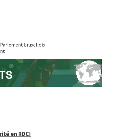
 Parlement bruxellois
ent
arité en RDC!