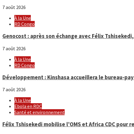
7 août 2026
À la Une
RD Congo
Genocost : après son échange avec Félix Tshisekedi
7 août 2026
À la Une
RD Congo
Développement : Kinshasa accueillera le bureau-pa
7 août 2026
À la Une
Ebola en RDC
Santé et environnement
Félix Tshisekedi mobilise l’OMS et Africa CDC pour r