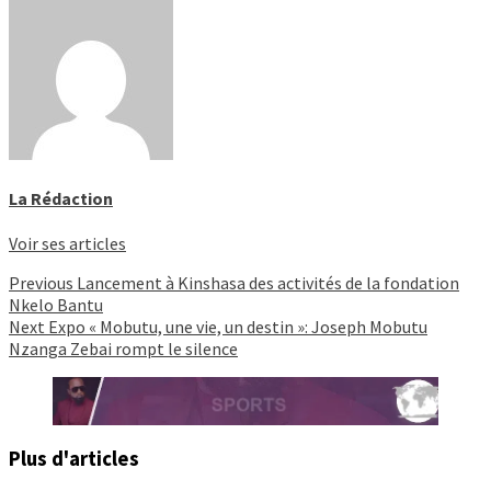
La Rédaction
Voir ses articles
Continue
Previous
Lancement à Kinshasa des activités de la fondation
Nkelo Bantu
Reading
Next
Expo « Mobutu, une vie, un destin »: Joseph Mobutu
Nzanga Zebai rompt le silence
Plus d'articles