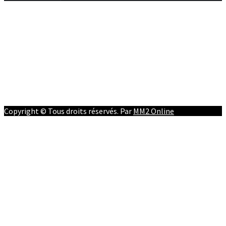
Afrique
RD Congo
Culture
People
Facebook
Youtube
Twitter
Instagram
Copyright © Tous droits réservés. Par
MM2 Online