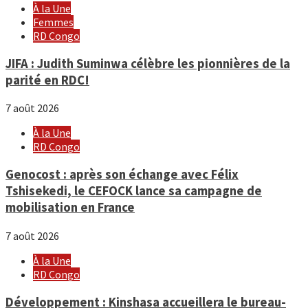
À la Une
Femmes
RD Congo
JIFA : Judith Suminwa célèbre les pionnières de la
parité en RDC!
7 août 2026
À la Une
RD Congo
Genocost : après son échange avec Félix
Tshisekedi, le CEFOCK lance sa campagne de
mobilisation en France
7 août 2026
À la Une
RD Congo
Développement : Kinshasa accueillera le bureau-