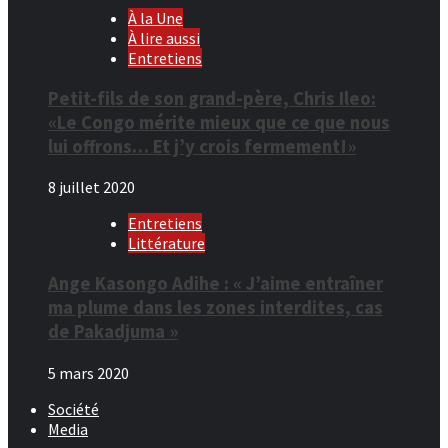
À la Une
À lire aussi
Entretiens
Petit-fils de son grand-père, Chris Ileo:
«Le Congo mérite mieux que ce que nous
lui offrons… Et j’y crois fermement!»
8 juillet 2020
Entretiens
Littérature
Ange Kasongo Adihe : « J’aime entraîner
ma plume dans les zones interdites, cas
de Pakadjuma »
5 mars 2020
Société
Media