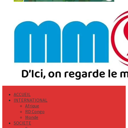
Primary
Menu
ACCUEIL
INTERNATIONAL
Afrique
RD Congo
Monde
SOCIETE