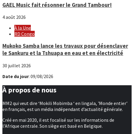
GAEL Music fait résonner le Grand Tambour!
4 août 2026
À la Une
RD Congo
Mukoko Samba lance les travaux pour désenclaver
le Sankuru et la Tshuapa en eau et en électricité
30 juillet 2026
Date du jour
: 09/08/2026
À propos de nous
MM2 qui veut dire ‘Mokili Mobimba ‘ en lingala, 'Monde entier'
en français, est un média indépendant d’actualité générale.
Créé en mai 2020, il est focalisé sur les informations de
l’Afrique centrale. Son siège est basé en Belgique.