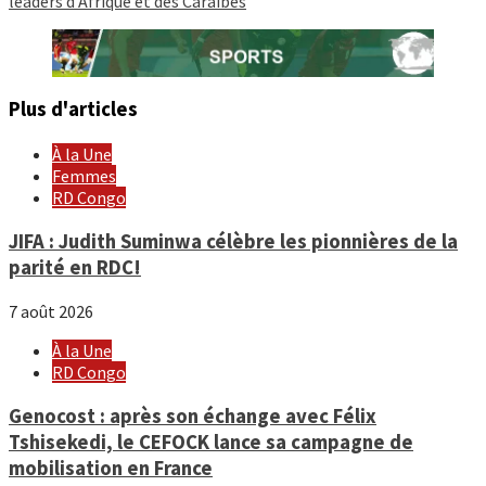
leaders d’Afrique et des Caraïbes
Plus d'articles
À la Une
Femmes
RD Congo
JIFA : Judith Suminwa célèbre les pionnières de la
parité en RDC!
7 août 2026
À la Une
RD Congo
Genocost : après son échange avec Félix
Tshisekedi, le CEFOCK lance sa campagne de
mobilisation en France