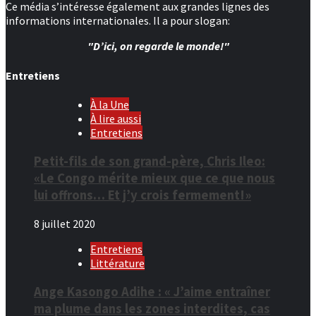
Ce média s’intéresse également aux grandes lignes des
informations internationales. Il a pour slogan:
"D’ici, on regarde le monde!"
Entretiens
À la Une
À lire aussi
Entretiens
Petit-fils de son grand-père, Chris Ileo:
«Le Congo mérite mieux que ce que nous
lui offrons… Et j’y crois fermement!»
8 juillet 2020
Entretiens
Littérature
Ange Kasongo Adihe : « J’aime entraîner
ma plume dans les zones interdites, cas