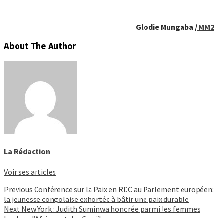
Glodie Mungaba /
MM2
About The Author
La Rédaction
Voir ses articles
Continue
Previous
Conférence sur la Paix en RDC au Parlement européen:
la jeunesse congolaise exhortée à bâtir une paix durable
Reading
Next
New York : Judith Suminwa honorée parmi les femmes