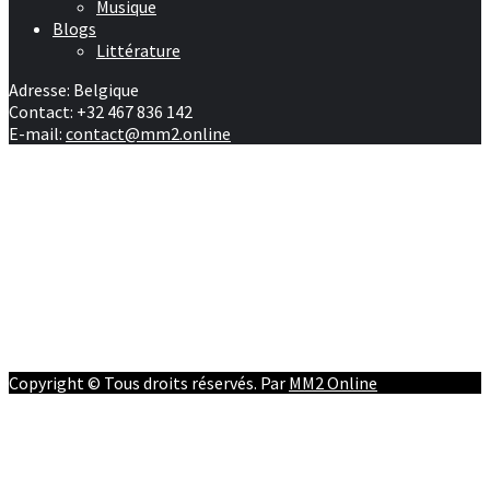
Musique
Blogs
Littérature
Adresse: Belgique
Contact: +32 467 836 142
E-mail:
contact@mm2.online
Afrique
RD Congo
Culture
People
Facebook
Youtube
Twitter
Instagram
Copyright © Tous droits réservés. Par
MM2 Online