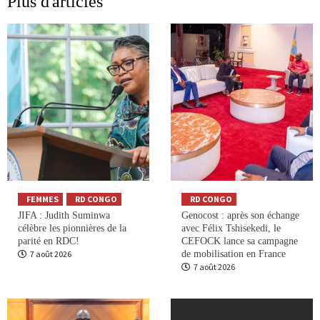
Plus d'articles
FEMMES
RD CONGO
RD CONGO
JIFA : Judith Suminwa
Genocost : après son échange
célèbre les pionnières de la
avec Félix Tshisekedi, le
parité en RDC!
CEFOCK lance sa campagne
7 août 2026
de mobilisation en France
7 août 2026