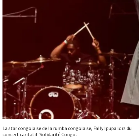
La star congolaise de la rumba congolaise, Fally Ipupa lors du
concert caritatif 'Solidarité Congo'.