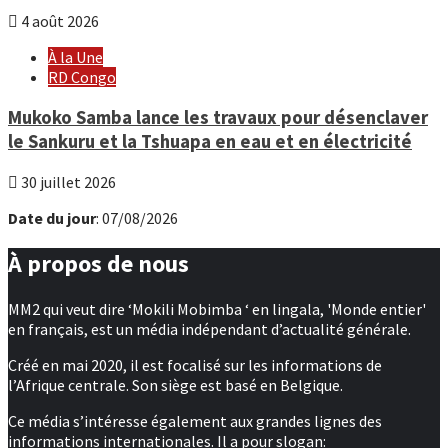
4 août 2026
À la Une
RD Congo
Mukoko Samba lance les travaux pour désenclaver
le Sankuru et la Tshuapa en eau et en électricité
30 juillet 2026
Date du jour
: 07/08/2026
À propos de nous
MM2 qui veut dire ‘Mokili Mobimba ‘ en lingala, 'Monde entier'
en français, est un média indépendant d’actualité générale.
Créé en mai 2020, il est focalisé sur les informations de
l’Afrique centrale. Son siège est basé en Belgique.
Ce média s’intéresse également aux grandes lignes des
informations internationales. Il a pour slogan: