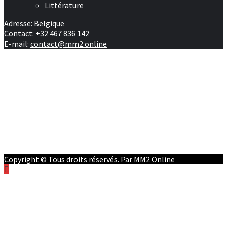
Littérature
Adresse: Belgique
Contact: +32 467 836 142
E-mail:
contact@mm2.online
Afrique
RD Congo
Culture
People
Facebook
Youtube
Twitter
Instagram
Copyright © Tous droits réservés. Par
MM2 Online