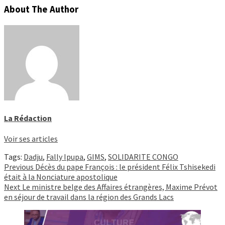
About The Author
La Rédaction
Voir ses articles
Tags:
Dadju
,
Fally Ipupa
,
GIMS
,
SOLIDARITE CONGO
Continue
Previous
Décès du pape François : le président Félix Tshisekedi
était à la Nonciature apostolique
Reading
Next
Le ministre belge des Affaires étrangères, Maxime Prévot
en séjour de travail dans la région des Grands Lacs