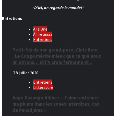
"D’ici, on regarde le monde!"
Entretiens
À la Une
À lire aussi
Entretiens
Petit-fils de son grand-père, Chris Ileo:
«Le Congo mérite mieux que ce que nous
lui offrons… Et j’y crois fermement!»
8 juillet 2020
Entretiens
Littérature
Ange Kasongo Adihe : « J’aime entraîner
ma plume dans les zones interdites, cas
de Pakadjuma »