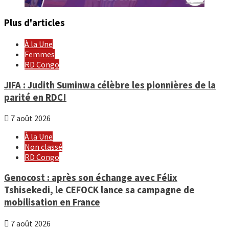
Plus d'articles
À la Une
Femmes
RD Congo
JIFA : Judith Suminwa célèbre les pionnières de la
parité en RDC!
7 août 2026
À la Une
Non classé
RD Congo
Genocost : après son échange avec Félix
Tshisekedi, le CEFOCK lance sa campagne de
mobilisation en France
7 août 2026