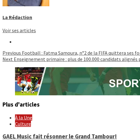
La Rédaction
Voir ses articles
Continue
Previous
Football : Fatma Samoura, n°2 de la FIFA quittera ses fonc
Next
Enseignement primaire : plus de 100.000 candidats alignés 
Reading
Plus d'articles
À la Une
Culture
GAEL Music fait résonner le Grand Tambour!