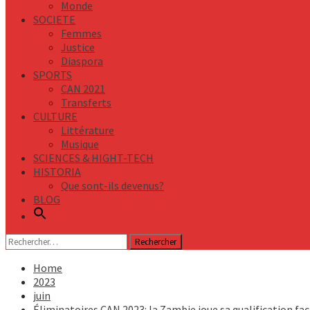
Monde
SOCIETE
Femmes
Justice
Diaspora
SPORTS
CAN 2021
Transferts
CULTURE
Littérature
Musique
SCIENCES & HIGHT-TECH
HISTORIA
Que sont-ils devenus?
BLOG
Rechercher :
Home
2023
juin
Éliminatoires CAN 2023: la Zambie joue sa qualification face