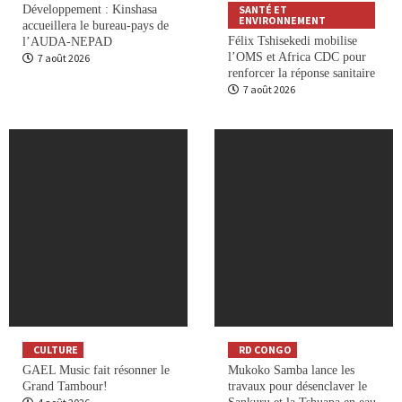
Développement : Kinshasa
SANTÉ ET
ENVIRONNEMENT
accueillera le bureau-pays de
Félix Tshisekedi mobilise
l’AUDA-NEPAD
l’OMS et Africa CDC pour
7 août 2026
renforcer la réponse sanitaire
7 août 2026
CULTURE
RD CONGO
GAEL Music fait résonner le
Mukoko Samba lance les
Grand Tambour!
travaux pour désenclaver le