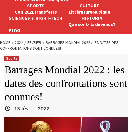
SPORTS
CULTURE
CAN 2021
Transferts
Littérature
Musique
SCIENCES & HIGHT-TECH
HISTORIA
Que sont-ils devenus?
BLOG
HOME
2022
FÉVRIER
BARRAGES MONDIAL 2022 : LES DATES DES
CONFRONTATIONS SONT CONNUES!
Sports
Barrages Mondial 2022 : les
dates des confrontations sont
connues!
13 février 2022