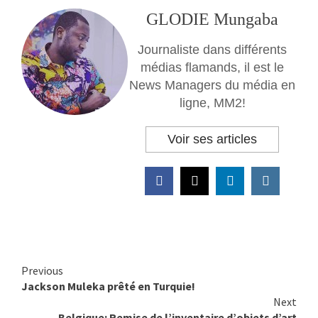
GLODIE Mungaba
Journaliste dans différents
médias flamands, il est le
News Managers du média en
ligne, MM2!
Voir ses articles
Previous
Continue
Jackson Muleka prêté en Turquie!
Reading
Next
Belgique: Remise de l’inventaire d’objets d’art