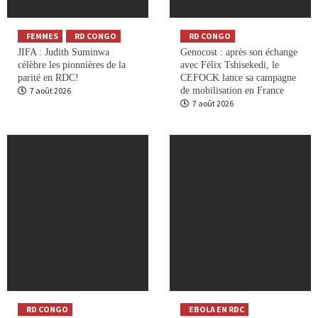
FEMMES
RD CONGO
RD CONGO
JIFA : Judith Suminwa
Genocost : après son échange
célèbre les pionnières de la
avec Félix Tshisekedi, le
parité en RDC!
CEFOCK lance sa campagne
7 août 2026
de mobilisation en France
7 août 2026
RD CONGO
EBOLA EN RDC