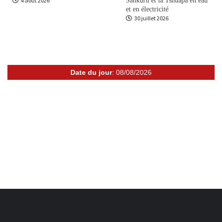
4 août 2026
Sankuru et la Tshuapa en eau
et en électricité
30 juillet 2026
Date du jour
: 08/08/2026