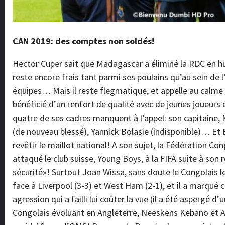
CAN 2019: des comptes non soldés!
Hector Cuper sait que Madagascar a éliminé la RDC en hu
reste encore frais tant parmi ses poulains qu’au sein de
équipes… Mais il reste flegmatique, et appelle au calme 
bénéficié d’un renfort de qualité avec de jeunes joueurs
quatre de ses cadres manquent à l’appel: son capitaine, M
(de nouveau blessé), Yannick Bolasie (indisponible)… Et E
revêtir le maillot national! A son sujet, la Fédération C
attaqué le club suisse, Young Boys, à la FIFA suite à son re
sécurité»! Surtout Joan Wissa, sans doute le Congolais le 
face à Liverpool (3-3) et West Ham (2-1), et il a marqué 
agression qui a failli lui coûter la vue (il a été aspergé d
Congolais évoluant en Angleterre, Neeskens Kebano et A