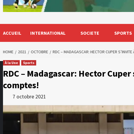
ACCUEIL
INTERNATIONAL
SOCIETE
SPORTS
HOME
2021
OCTOBRE
RDC – MADAGASCAR: HECTOR CUPER S’INVITE
À la Une
Sports
RDC – Madagascar: Hector Cuper s
comptes!
7 octobre 2021