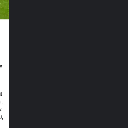
d
ur
l
ul
me
J,