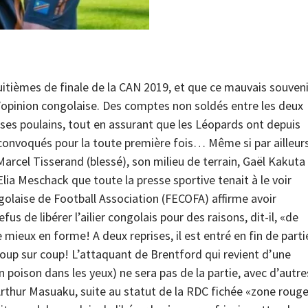
itièmes de finale de la CAN 2019, et que ce mauvais souveni
 l’opinion congolaise. Des comptes non soldés entre les deux
ses poulains, tout en assurant que les Léopards ont depuis
 convoqués pour la toute première fois… Même si par ailleur
arcel Tisserand (blessé), son milieu de terrain, Gaël Kakuta
lia Meschack que toute la presse sportive tenait à le voir
ongolaise de Football Association (FECOFA) affirme avoir
fus de libérer l’ailier congolais pour des raisons, dit-il, «de
mieux en forme! A deux reprises, il est entré en fin de parti
coup sur coup! L’attaquant de Brentford qui revient d’une
’un poison dans les yeux) ne sera pas de la partie, avec d’autre
rthur Masuaku, suite au statut de la RDC fichée «zone roug