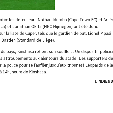
rgentin: les défenseurs Nathan Idumba (Cape Town FC) et Arsè
uca) et Jonathan Okita (NEC Nijmegen) ont été donc
r la liste de Cuper, tels que le gardien de but, Lionel Mpasi
 Bastien (Standard de Liège).
 pays, Kinshasa retient son souffle… Un dispositif policie
des attroupements aux alentours du stade! Des supporters d
a police pour se faufiler jusqu’aux tribunes! Léopards de la
à 14h, heure de Kinshasa.
T. NDIEND