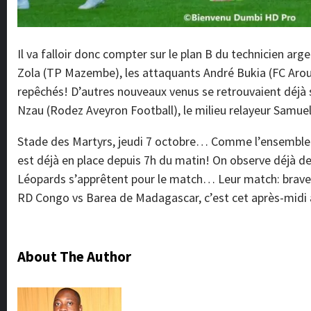
Il va falloir donc compter sur le plan B du technicien a
Zola (TP Mazembe), les attaquants André Bukia (FC Aro
repêchés! D’autres nouveaux venus se retrouvaient déjà su
Nzau (Rodez Aveyron Football), le milieu relayeur Samuel
Stade des Martyrs, jeudi 7 octobre… Comme l’ensemble du
est déjà en place depuis 7h du matin! On observe déjà 
Léopards s’apprêtent pour le match… Leur match: braver l
RD Congo vs Barea de Madagascar, c’est cet après-midi 
About The Author