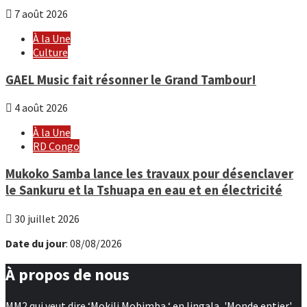
7 août 2026
À la Une
Culture
GAEL Music fait résonner le Grand Tambour!
4 août 2026
À la Une
RD Congo
Mukoko Samba lance les travaux pour désenclaver
le Sankuru et la Tshuapa en eau et en électricité
30 juillet 2026
Date du jour
: 08/08/2026
À propos de nous
MM2 qui veut dire ‘Mokili Mobimba ‘ en lingala, 'Monde entier'