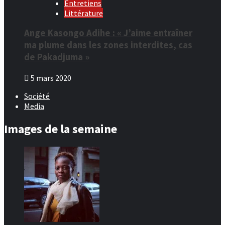
Entretiens
Littérature
Ange Kasongo Adihe : « J’aime entraîner
ma plume dans les zones interdites, cas
de Pakadjuma »
5 mars 2020
Société
Media
Images de la semaine