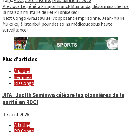
Tags:
ADO
,
Côte d'ivoire
,
Présidentielle 2020
Continue
Previous
Le général-major Franck Mualunda, désormais chef de
la maison militaire de Félix Tshisekedi
Reading
Next
Congo-Brazzaville: l’opposant emprisonné, Jean-Marie
Mukoko, à Istanbul pour des soins médicaux sous haute
surveillance!
Plus d'articles
À la Une
Femmes
RD Congo
JIFA : Judith Suminwa célèbre les pionnières de la
parité en RDC!
7 août 2026
À la Une
RD Congo