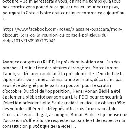
octobre. « Je m’adresserai à vous, en même temps qu’à tous
nos concitoyens pour dire ce qui est en jeu pour notre pays,
pourquoi la Côte d’Ivoire doit continuer comme ça aujourd’hui
».
https://www.facebook.com/notes/alassane-ouattara/mon-
discours-lors-de-la-reunion-du-conseil-politique-du-
rhdp/10157150996712294/
Avant ce congrès du RHDP, le président ivoirien a vu l’un des
proches et ministère des affaires étrangères, Marcel Amon
Tanoh, se déclarer candidat à la présidentielle. L’ex-chef de la
diplomatie ivoirienne a démissionné en mars, déçu de ne pas
avoir été désigné par le parti au pouvoir pour le scrutin
d’octobre. Du côté de l’opposition , Henri Konan Bédié a été
également plébiscité par son parti, le PDCI pour concourir à
l’élection présidentielle. Seul candidat en lice, il a obtenu 99%
des voix des différents délégués. «Un troisième mandat de
Ouattara serait illégal, a souligné Konan Bedié. Et je pense que
l’occasion s’offre à lui de respecter sa parole et de respecter la
constitution plutôt que de la violer ».