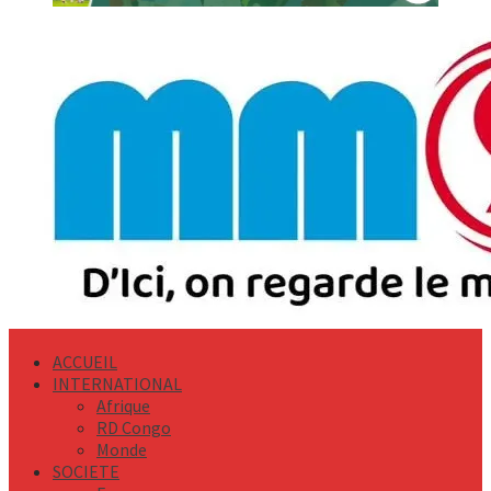
Primary
Menu
ACCUEIL
INTERNATIONAL
Afrique
RD Congo
Monde
SOCIETE