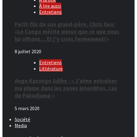
À lire aussi
Entretiens
Petit-fils de son grand-père, Chris Ileo:
«Le Congo mérite mieux que ce que nous
lui offrons… Et j’y crois fermement!»
8 juillet 2020
Entretiens
Littérature
Ange Kasongo Adihe : « J’aime entraîner
ma plume dans les zones interdites, cas
de Pakadjuma »
5 mars 2020
Société
Media