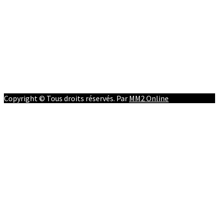
Afrique
RD Congo
Culture
People
Facebook
Youtube
Twitter
Instagram
Copyright © Tous droits réservés. Par
MM2 Online