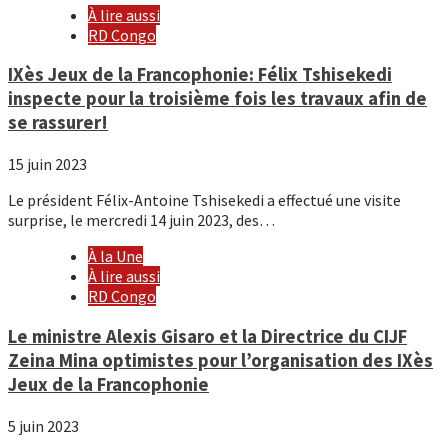
À lire aussi
RD Congo
IXès Jeux de la Francophonie: Félix Tshisekedi
inspecte pour la troisième fois les travaux afin de
se rassurer!
15 juin 2023
Le président Félix-Antoine Tshisekedi a effectué une visite
surprise, le mercredi 14 juin 2023, des…
À la Une
À lire aussi
RD Congo
Le ministre Alexis Gisaro et la Directrice du CIJF
Zeina Mina optimistes pour l’organisation des IXès
Jeux de la Francophonie
5 juin 2023