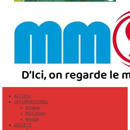
Primary
Menu
ACCUEIL
INTERNATIONAL
Afrique
RD Congo
Monde
SOCIETE