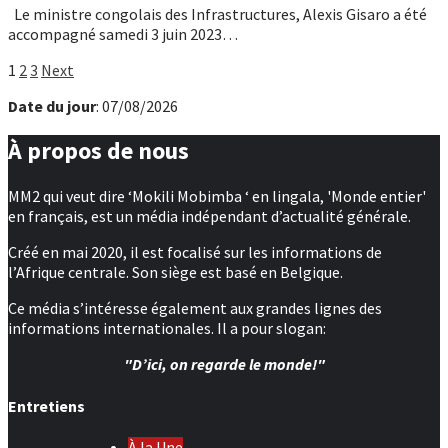
Le ministre congolais des Infrastructures, Alexis Gisaro a été
accompagné samedi 3 juin 2023…
Pagination
1
2
3
Next
des
Date du jour
: 07/08/2026
publications
À propos de nous
MM2 qui veut dire ‘Mokili Mobimba ‘ en lingala, 'Monde entier'
en français, est un média indépendant d’actualité générale.
Créé en mai 2020, il est focalisé sur les informations de
l’Afrique centrale. Son siège est basé en Belgique.
Ce média s’intéresse également aux grandes lignes des
informations internationales. Il a pour slogan:
"D’ici, on regarde le monde!"
Entretiens
À la Une