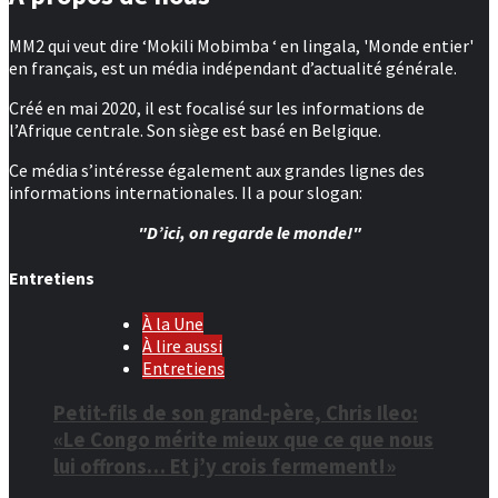
MM2 qui veut dire ‘Mokili Mobimba ‘ en lingala, 'Monde entier'
en français, est un média indépendant d’actualité générale.
Créé en mai 2020, il est focalisé sur les informations de
l’Afrique centrale. Son siège est basé en Belgique.
Ce média s’intéresse également aux grandes lignes des
informations internationales. Il a pour slogan:
"D’ici, on regarde le monde!"
Entretiens
À la Une
À lire aussi
Entretiens
Petit-fils de son grand-père, Chris Ileo:
«Le Congo mérite mieux que ce que nous
lui offrons… Et j’y crois fermement!»