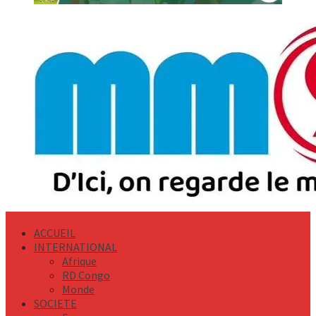
Primary
Menu
ACCUEIL
INTERNATIONAL
Afrique
RD Congo
Monde
SOCIETE