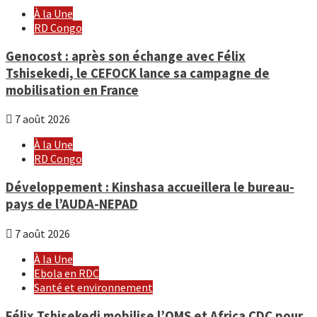
À la Une
RD Congo
Genocost : après son échange avec Félix
Tshisekedi, le CEFOCK lance sa campagne de
mobilisation en France
7 août 2026
À la Une
RD Congo
Développement : Kinshasa accueillera le bureau-
pays de l’AUDA-NEPAD
7 août 2026
À la Une
Ebola en RDC
Santé et environnement
Félix Tshisekedi mobilise l’OMS et Africa CDC pour