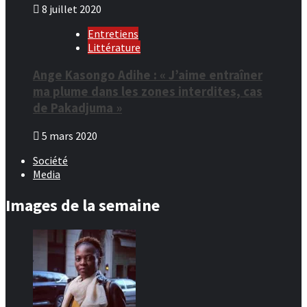
8 juillet 2020
Entretiens
Littérature
Ange Kasongo Adihe : « J’aime entraîner
ma plume dans les zones interdites, cas
de Pakadjuma »
5 mars 2020
Société
Media
Images de la semaine