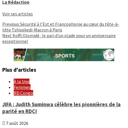
La Rédaction
Voir ses articles
Continue
Previous
Sécurité à l’Est et Francophonie au cœur du tête-à-
tête Tshisekedi-Macron à Paris
Reading
Next
Koffi Olomidé : le pari d’un stade pour un anniversaire
exceptionnel
Plus d'articles
À la Une
Femmes
RD Congo
JIFA : Judith Suminwa célèbre les pionnières de la
parité en RDC!
7 août 2026