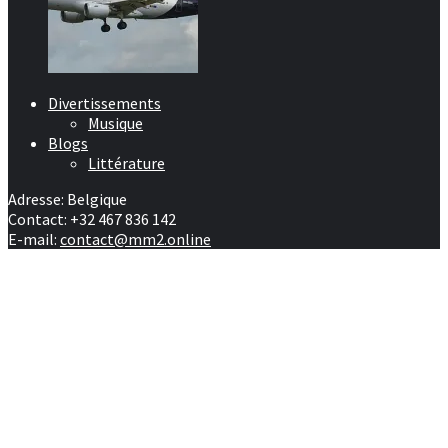
Divertissements
Musique
Blogs
Littérature
Adresse: Belgique
Contact: +32 467 836 142
E-mail:
contact@mm2.online
Afrique
RD Congo
Culture
People
Facebook
Youtube
Twitter
Instagram