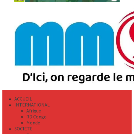
Primary
Menu
ACCUEIL
INTERNATIONAL
Afrique
RD Congo
Monde
SOCIETE