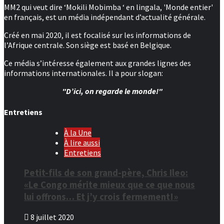
MM2 qui veut dire ‘Mokili Mobimba ‘ en lingala, 'Monde entier'
en français, est un média indépendant d’actualité générale.
Créé en mai 2020, il est focalisé sur les informations de
l’Afrique centrale. Son siège est basé en Belgique.
Ce média s’intéresse également aux grandes lignes des
informations internationales. Il a pour slogan:
"D’ici, on regarde le monde!"
Entretiens
À la Une
À lire aussi
Entretiens
Petit-fils de son grand-père, Chris Ileo:
«Le Congo mérite mieux que ce que nous
lui offrons… Et j’y crois fermement!»
8 juillet 2020