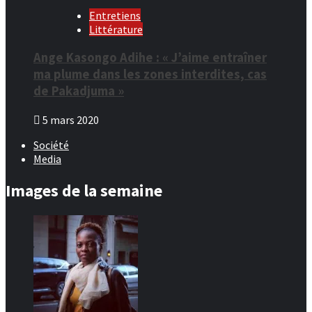
Entretiens
Littérature
Ange Kasongo Adihe : « J’aime entraîner
ma plume dans les zones interdites, cas
de Pakadjuma »
5 mars 2020
Société
Media
Images de la semaine