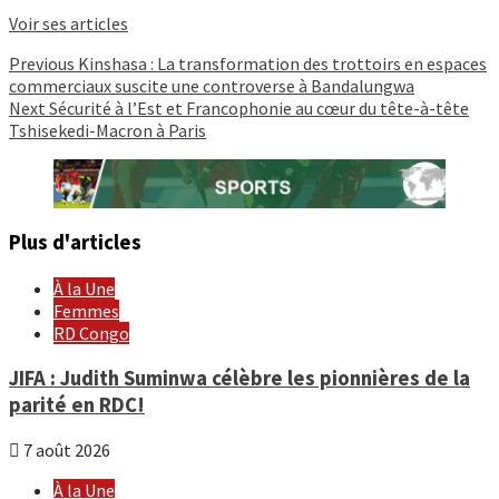
Voir ses articles
Continue
Previous
Kinshasa : La transformation des trottoirs en espaces
commerciaux suscite une controverse à Bandalungwa
Reading
Next
Sécurité à l’Est et Francophonie au cœur du tête-à-tête
Tshisekedi-Macron à Paris
Plus d'articles
À la Une
Femmes
RD Congo
JIFA : Judith Suminwa célèbre les pionnières de la
parité en RDC!
7 août 2026
À la Une