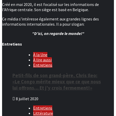
Créé en mai 2020, il est focalisé sur les informations de
l’Afrique centrale. Son siège est basé en Belgique.
Ce média s’intéresse également aux grandes lignes des
informations internationales. Il a pour slogan:
"D’ici, on regarde le monde!"
Entretiens
À la Une
À lire aussi
Entretiens
Petit-fils de son grand-père, Chris Ileo:
«Le Congo mérite mieux que ce que nous
lui offrons… Et j’y crois fermement!»
8 juillet 2020
Entretiens
Littérature