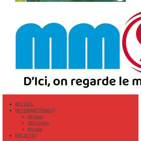
Primary
Menu
ACCUEIL
INTERNATIONAL
Afrique
RD Congo
Monde
SOCIETE