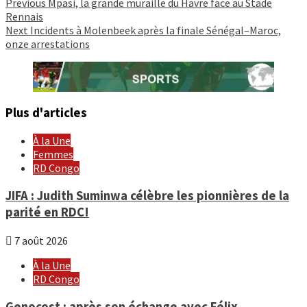
Continue
Previous
Mpasi, la grande muraille du Havre face au Stade
Rennais
Reading
Next
Incidents à Molenbeek après la finale Sénégal–Maroc,
onze arrestations
Plus d'articles
À la Une
Femmes
RD Congo
JIFA : Judith Suminwa célèbre les pionnières de la
parité en RDC!
7 août 2026
À la Une
RD Congo
Genocost : après son échange avec Félix