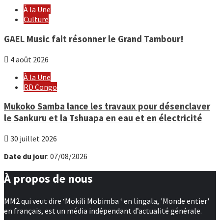
À la Une
Culture
GAEL Music fait résonner le Grand Tambour!
4 août 2026
À la Une
RD Congo
Mukoko Samba lance les travaux pour désenclaver
le Sankuru et la Tshuapa en eau et en électricité
30 juillet 2026
Date du jour
: 07/08/2026
À propos de nous
MM2 qui veut dire ‘Mokili Mobimba ‘ en lingala, 'Monde entier'
en français, est un média indépendant d’actualité générale.