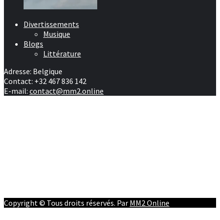
Divertissements
Musique
Blogs
Littérature
Adresse: Belgique
Contact: +32 467 836 142
E-mail:
contact@mm2.online
Afrique
RD Congo
Culture
People
Facebook
Youtube
Twitter
Instagram
Copyright © Tous droits réservés. Par
MM2 Online