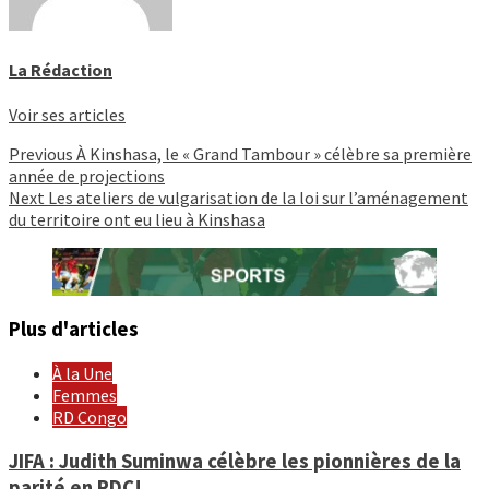
La Rédaction
Voir ses articles
Continue
Previous
À Kinshasa, le « Grand Tambour » célèbre sa première
année de projections
Reading
Next
Les ateliers de vulgarisation de la loi sur l’aménagement
du territoire ont eu lieu à Kinshasa
Plus d'articles
À la Une
Femmes
RD Congo
JIFA : Judith Suminwa célèbre les pionnières de la
parité en RDC!