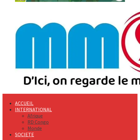
Primary
Menu
ACCUEIL
INTERNATIONAL
Afrique
RD Congo
Monde
SOCIETE