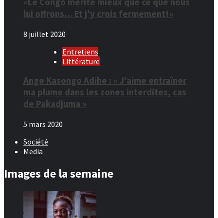
«Le Congo mérite mieux que ce que nous
lui offrons… Et j’y crois fermement!»
8 juillet 2020
Entretiens
Littérature
Ange Kasongo Adihe : « J’aime entraîner
ma plume dans les zones interdites, cas
de Pakadjuma »
5 mars 2020
Société
Media
Images de la semaine