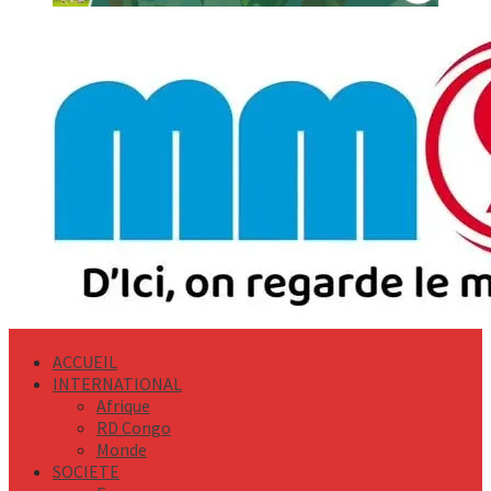
Primary
Menu
ACCUEIL
INTERNATIONAL
Afrique
RD Congo
Monde
SOCIETE