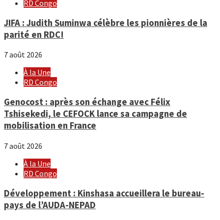
RD Congo
JIFA : Judith Suminwa célèbre les pionnières de la
parité en RDC!
7 août 2026
À la Une
RD Congo
Genocost : après son échange avec Félix
Tshisekedi, le CEFOCK lance sa campagne de
mobilisation en France
7 août 2026
À la Une
RD Congo
Développement : Kinshasa accueillera le bureau-
pays de l’AUDA-NEPAD