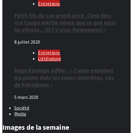
Entretiens
Petit-fils de son grand-père, Chris Ileo:
«Le Congo mérite mieux que ce que nous
lui offrons… Et j’y crois fermement!»
8 juillet 2020
Entretiens
Littérature
Ange Kasongo Adihe : « J’aime entraîner
ma plume dans les zones interdites, cas
de Pakadjuma »
5 mars 2020
Société
Media
Images de la semaine