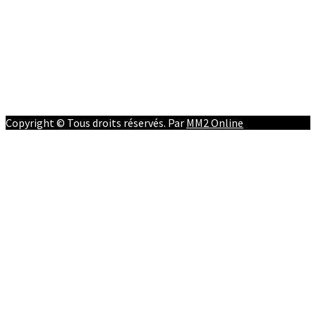
RD Congo
Culture
People
Facebook
Youtube
Twitter
Instagram
Copyright © Tous droits réservés. Par
MM2 Online