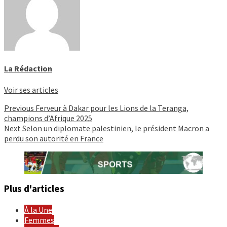
La Rédaction
Voir ses articles
Continue
Previous
Ferveur à Dakar pour les Lions de la Teranga,
champions d’Afrique 2025
Reading
Next
Selon un diplomate palestinien, le président Macron a
perdu son autorité en France
Plus d'articles
À la Une
Femmes