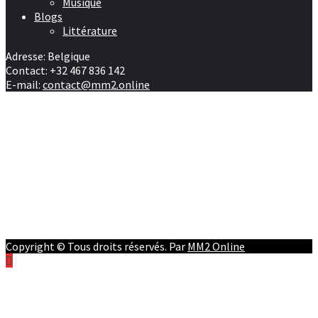
Musique
Blogs
Littérature
Adresse: Belgique
Contact: +32 467 836 142
E-mail:
contact@mm2.online
Afrique
RD Congo
Culture
People
Facebook
Youtube
Twitter
Instagram
Copyright © Tous droits réservés. Par
MM2 Online