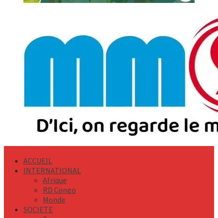
Primary
Menu
ACCUEIL
INTERNATIONAL
Afrique
RD Congo
Monde
SOCIETE