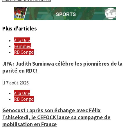
Plus d'articles
À la Une
Femmes
RD Congo
JIFA : Judith Suminwa célèbre les pionnières de la
parité en RDC!
7 août 2026
À la Une
RD Congo
Genocost : après son échange avec Félix
Tshisekedi, le CEFOCK lance sa campagne de
mobilisation en France