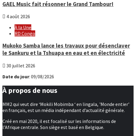
GAEL Music fait résonner le Grand Tambour!
4 août 2026
À la Une
RD Congo
Mukoko Samba lance les travaux pour désenclaver
le Sankuru et la Tshuapa en eau et en électricité
30 juillet 2026
Date du jour
: 09/08/2026
À propos de nous
MM2 qui veut dire ‘Mokili Mobimba ‘ en lingala, 'Monde entier'
en français, est un média indépendant d’actualité générale.
Créé en mai 2020, il est focalisé sur les informations de
l’Afrique centrale. Son siège est basé en Belgique.