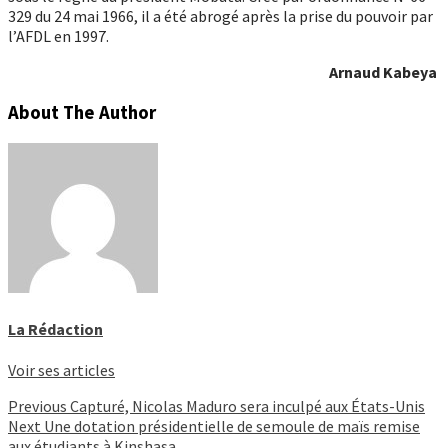
329 du 24 mai 1966, il a été abrogé après la prise du pouvoir par
l’AFDL en 1997.
Arnaud Kabeya
About The Author
La Rédaction
Voir ses articles
Continue
Previous
Capturé, Nicolas Maduro sera inculpé aux États-Unis
Next
Une dotation présidentielle de semoule de maïs remise
Reading
aux étudiants à Kinshasa