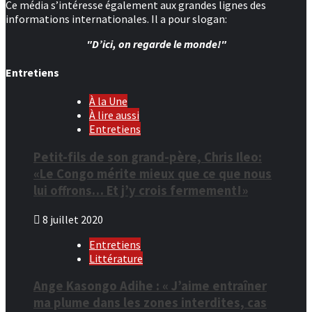
Ce média s’intéresse également aux grandes lignes des
informations internationales. Il a pour slogan:
"D’ici, on regarde le monde!"
Entretiens
À la Une
À lire aussi
Entretiens
Petit-fils de son grand-père, Chris Ileo:
«Le Congo mérite mieux que ce que nous
lui offrons… Et j’y crois fermement!»
8 juillet 2020
Entretiens
Littérature
Ange Kasongo Adihe : « J’aime entraîner
ma plume dans les zones interdites, cas