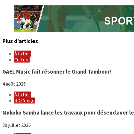
Reading
Plus d'articles
À la Une
Culture
GAEL Music fait résonner le Grand Tambour!
4 août 2026
À la Une
RD Congo
Mukoko Samba lance les travaux pour désenclaver le 
30 juillet 2026