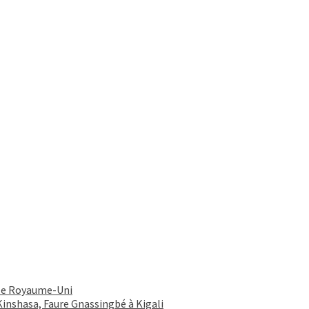
e le Royaume-Uni
 Kinshasa, Faure Gnassingbé à Kigali