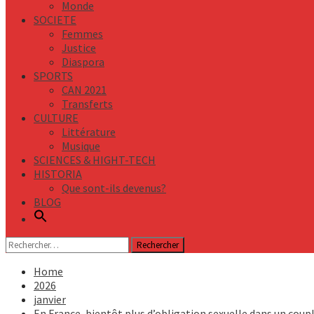
Monde
SOCIETE
Femmes
Justice
Diaspora
SPORTS
CAN 2021
Transferts
CULTURE
Littérature
Musique
SCIENCES & HIGHT-TECH
HISTORIA
Que sont-ils devenus?
BLOG
Rechercher :
Home
2026
janvier
En France, bientôt plus d’obligation sexuelle dans un coup