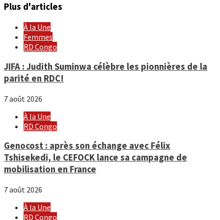
Plus d'articles
À la Une
Femmes
RD Congo
JIFA : Judith Suminwa célèbre les pionnières de la
parité en RDC!
7 août 2026
À la Une
RD Congo
Genocost : après son échange avec Félix
Tshisekedi, le CEFOCK lance sa campagne de
mobilisation en France
7 août 2026
À la Une
RD Congo