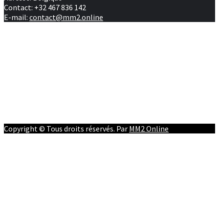
Contact: +32 467 836 142
E-mail:
contact@mm2.online
Afrique
RD Congo
Culture
People
Facebook
Youtube
Twitter
Instagram
Copyright © Tous droits réservés. Par
MM2 Online