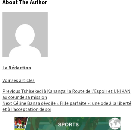
About The Author
La Rédaction
Voir ses articles
Continue
Previous
Tshisekedi à Kananga: la Route de l’Espoir et UNIKAN
au cœur de sa mission
Reading
Next
Céline Banza dévoile « Fille parfaite » : une ode à la liberté
et à l’acceptation de soi