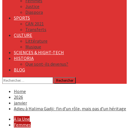
Femmes
Justice
Diaspora
SPORTS
CAN 2021
Transferts
CULTURE
Littérature
Musique
SCIENCES & HIGHT-TECH
HISTORIA
Que sont-ils devenus?
BLOG
Rechercher :
Home
2026
janvier
Adieu à Halima Gadji : fin d’un rôle, mais pas d’un héritage
À la Une
Femmes