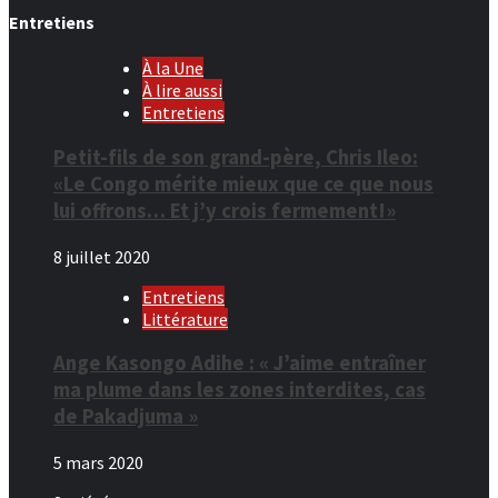
Entretiens
À la Une
À lire aussi
Entretiens
Petit-fils de son grand-père, Chris Ileo:
«Le Congo mérite mieux que ce que nous
lui offrons… Et j’y crois fermement!»
8 juillet 2020
Entretiens
Littérature
Ange Kasongo Adihe : « J’aime entraîner
ma plume dans les zones interdites, cas
de Pakadjuma »
5 mars 2020