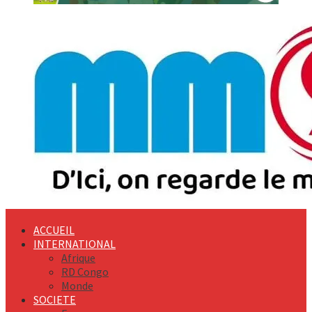
Primary
Menu
ACCUEIL
INTERNATIONAL
Afrique
RD Congo
Monde
SOCIETE