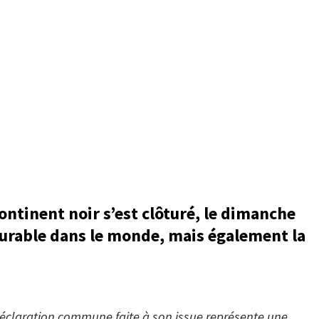
ntinent noir s’est clôturé, le dimanche
durable dans le monde, mais également la
 déclaration commune faite à son issue représente une