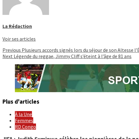
La Rédaction
Voir ses articles
Continue
Previous
Plusieurs accords signés lors du séjour de son Altesse l
Next
Légende du reggae, Jimmy Cliff s’éteint à l’âge de 81 ans
Reading
Plus d'articles
À la Une
Femmes
RD Congo