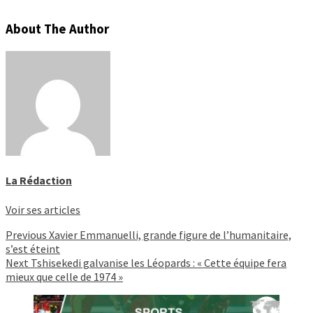
About The Author
La Rédaction
Voir ses articles
Continue
Previous
Xavier Emmanuelli, grande figure de l’humanitaire,
s’est éteint
Reading
Next
Tshisekedi galvanise les Léopards : « Cette équipe fera
mieux que celle de 1974 »