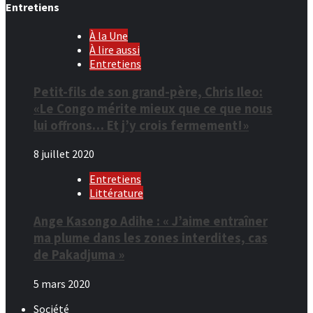
Entretiens
À la Une
À lire aussi
Entretiens
Petit-fils de son grand-père, Chris Ileo:
«Le Congo mérite mieux que ce que nous
lui offrons… Et j’y crois fermement!»
8 juillet 2020
Entretiens
Littérature
Ange Kasongo Adihe : « J’aime entraîner
ma plume dans les zones interdites, cas
de Pakadjuma »
5 mars 2020
Société