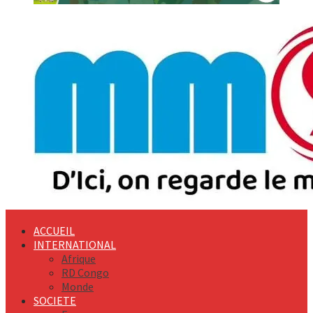
Primary
Menu
ACCUEIL
INTERNATIONAL
Afrique
RD Congo
Monde
SOCIETE