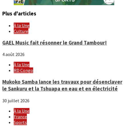
Plus d'articles
À la Une
Culture
GAEL Music fait résonner le Grand Tambour!
4 août 2026
À la Une
RD Congo
Mukoko Samba lance les travaux pour désenclaver
le Sankuru et la Tshuapa en eau et en électricité
30 juillet 2026
À la Une
France
Sports