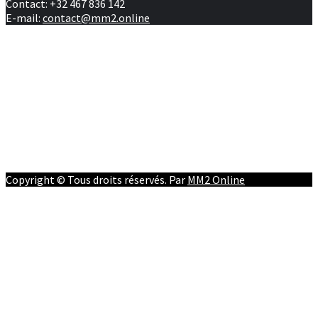
Contact: +32 467 836 142
E-mail:
contact@mm2.online
Afrique
RD Congo
Culture
People
Facebook
Youtube
Twitter
Instagram
Copyright © Tous droits réservés. Par
MM2 Online