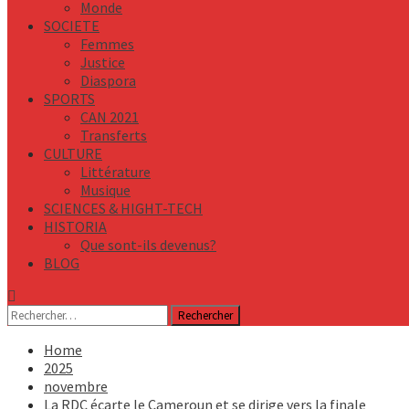
Monde
SOCIETE
Femmes
Justice
Diaspora
SPORTS
CAN 2021
Transferts
CULTURE
Littérature
Musique
SCIENCES & HIGHT-TECH
HISTORIA
Que sont-ils devenus?
BLOG
Rechercher :
Home
2025
novembre
La RDC écarte le Cameroun et se dirige vers la finale