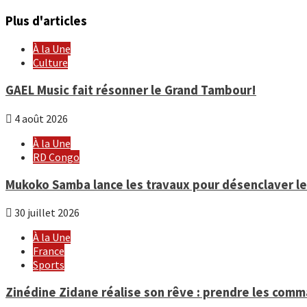
Plus d'articles
À la Une
Culture
GAEL Music fait résonner le Grand Tambour!
4 août 2026
À la Une
RD Congo
Mukoko Samba lance les travaux pour désenclaver le 
30 juillet 2026
À la Une
France
Sports
Zinédine Zidane réalise son rêve : prendre les com