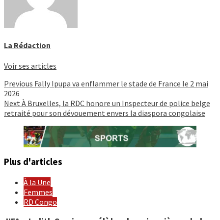
La Rédaction
Voir ses articles
Continue
Previous
Fally Ipupa va enflammer le stade de France le 2 mai
2026
Reading
Next
À Bruxelles, la RDC honore un Inspecteur de police belge
retraité pour son dévouement envers la diaspora congolaise
Plus d'articles
À la Une
Femmes
RD Congo