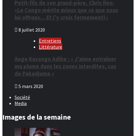
Petit-fils de son grand-père, Chris Ileo:
«Le Congo mérite mieux que ce que nous
lui offrons… Et j’y crois fermement!»
8 juillet 2020
Entretiens
Littérature
Ange Kasongo Adihe : « J’aime entraîner
ma plume dans les zones interdites, cas
de Pakadjuma »
5 mars 2020
Société
Media
Images de la semaine