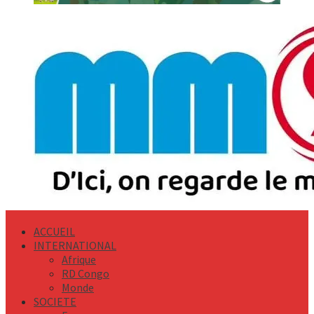
Primary
Menu
ACCUEIL
INTERNATIONAL
Afrique
RD Congo
Monde
SOCIETE