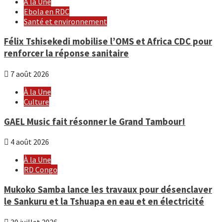
À la Une
Ebola en RDC
Santé et environnement
Félix Tshisekedi mobilise l’OMS et Africa CDC pour
renforcer la réponse sanitaire
7 août 2026
À la Une
Culture
GAEL Music fait résonner le Grand Tambour!
4 août 2026
À la Une
RD Congo
Mukoko Samba lance les travaux pour désenclaver
le Sankuru et la Tshuapa en eau et en électricité
30 juillet 2026