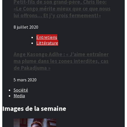
Petit-fils de son grand-père, Chris Ileo:
«Le Congo mérite mieux que ce que nous
lui offrons… Et j’y crois fermement!»
8 juillet 2020
Entretiens
Littérature
Ange Kasongo Adihe : « J’aime entraîner
ma plume dans les zones interdites, cas
de Pakadjuma »
5 mars 2020
Société
Media
Images de la semaine