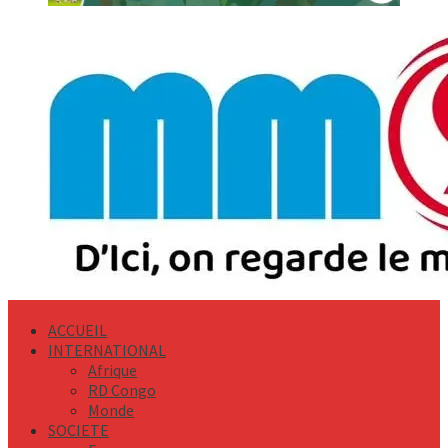
Primary
Menu
ACCUEIL
INTERNATIONAL
Afrique
RD Congo
Monde
SOCIETE