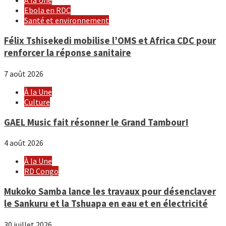
À la Une
Ebola en RDC
Santé et environnement
Félix Tshisekedi mobilise l’OMS et Africa CDC pour
renforcer la réponse sanitaire
7 août 2026
À la Une
Culture
GAEL Music fait résonner le Grand Tambour!
4 août 2026
À la Une
RD Congo
Mukoko Samba lance les travaux pour désenclaver
le Sankuru et la Tshuapa en eau et en électricité
30 juillet 2026