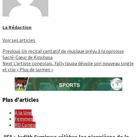
La Rédaction
Voir ses articles
Continue
Previous
Un recital caritatif de musique prévu à la paroisse
Sacré-Cœur de Kinshasa
Reading
Next
L’artiste congolais, Fally Ipupa dévoile son nouveau single
et clip « Plus de larmes »
Plus d'articles
À la Une
Femmes
RD Congo