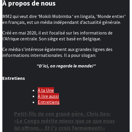
À propos de nous
MM2 qui veut dire ‘Mokili Mobimba ‘ en lingala, 'Monde entier'
en français, est un média indépendant d’actualité générale.
Créé en mai 2020, il est focalisé sur les informations de
l’Afrique centrale. Son siège est basé en Belgique.
Ce média s’intéresse également aux grandes lignes des
informations internationales. Il a pour slogan:
"D’ici, on regarde le monde!"
Entretiens
À la Une
À lire aussi
Entretiens
Petit-fils de son grand-père, Chris Ileo:
«Le Congo mérite mieux que ce que nous
lui offrons… Et j’y crois fermement!»