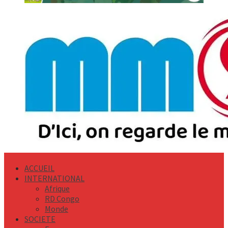
Primary
Menu
ACCUEIL
INTERNATIONAL
Afrique
RD Congo
Monde
SOCIETE