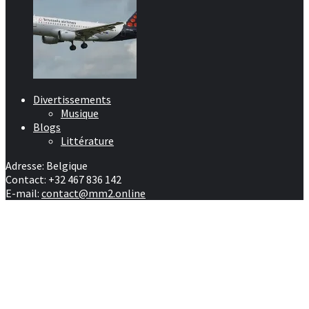
Divertissements
Musique
Blogs
Littérature
Adresse: Belgique
Contact: +32 467 836 142
E-mail:
contact@mm2.online
Afrique
RD Congo
Culture
People
Facebook
Youtube