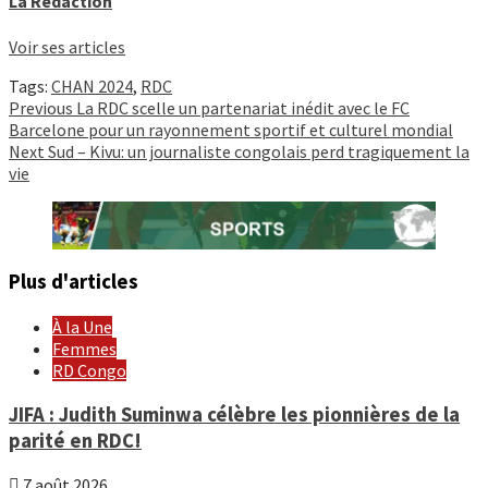
La Rédaction
Voir ses articles
Tags:
CHAN 2024
,
RDC
Continue
Previous
La RDC scelle un partenariat inédit avec le FC
Barcelone pour un rayonnement sportif et culturel mondial
Reading
Next
Sud – Kivu: un journaliste congolais perd tragiquement la
vie
Plus d'articles
À la Une
Femmes
RD Congo
JIFA : Judith Suminwa célèbre les pionnières de la
parité en RDC!
7 août 2026