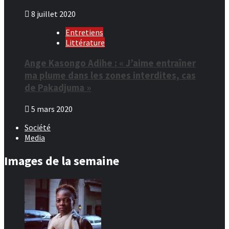
8 juillet 2020
Entretiens
Littérature
Ange Kasongo Adihe : « J’aime entraîner
ma plume dans les zones interdites, cas
de Pakadjuma »
5 mars 2020
Société
Media
Images de la semaine