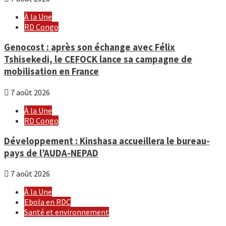
À la Une
RD Congo
Genocost : après son échange avec Félix
Tshisekedi, le CEFOCK lance sa campagne de
mobilisation en France
7 août 2026
À la Une
RD Congo
Développement : Kinshasa accueillera le bureau-
pays de l’AUDA-NEPAD
7 août 2026
À la Une
Ebola en RDC
Santé et environnement