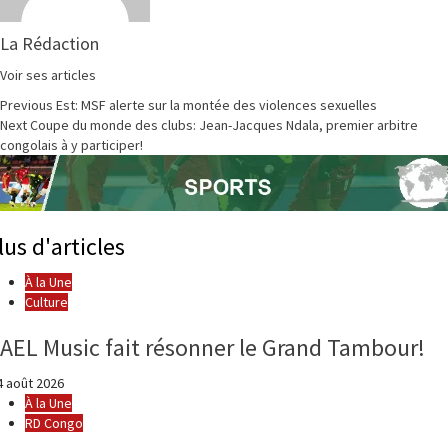
La Rédaction
Voir ses articles
Continue
Previous
Est: MSF alerte sur la montée des violences sexuelles
Next
Coupe du monde des clubs: Jean-Jacques Ndala, premier arbitre
Reading
congolais à y participer!
lus d'articles
À la Une
Culture
AEL Music fait résonner le Grand Tambour!
 août 2026
À la Une
RD Congo