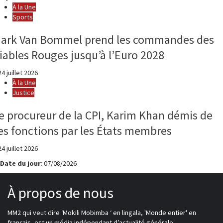
À la Une
Sports
ark Van Bommel prend les commandes des
iables Rouges jusqu’à l’Euro 2028
4 juillet 2026
À la Une
Justice
e procureur de la CPI, Karim Khan démis de
es fonctions par les États membres
4 juillet 2026
Date du jour
: 07/08/2026
À propos de nous
MM2 qui veut dire ‘Mokili Mobimba ‘ en lingala, 'Monde entier' en
français, est un média indépendant d’actualité générale.