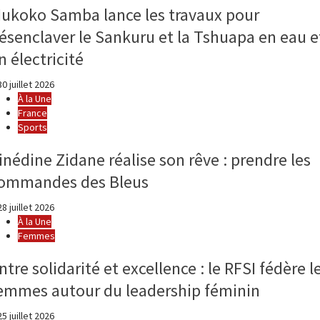
ukoko Samba lance les travaux pour
ésenclaver le Sankuru et la Tshuapa en eau e
n électricité
0 juillet 2026
À la Une
France
Sports
inédine Zidane réalise son rêve : prendre les
ommandes des Bleus
8 juillet 2026
À la Une
Femmes
ntre solidarité et excellence : le RFSI fédère l
emmes autour du leadership féminin
5 juillet 2026