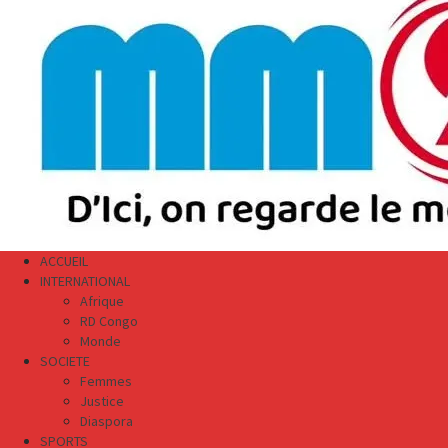
Menu
ACCUEIL
INTERNATIONAL
Afrique
RD Congo
Monde
SOCIETE
Femmes
Justice
Diaspora
SPORTS