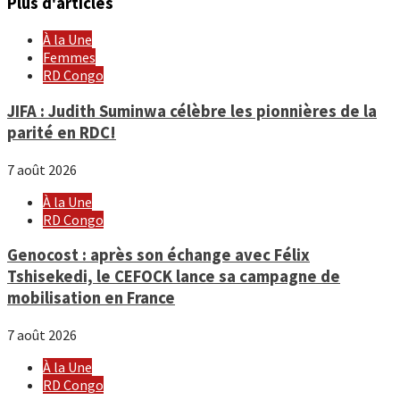
Plus d'articles
À la Une
Femmes
RD Congo
JIFA : Judith Suminwa célèbre les pionnières de la
parité en RDC!
7 août 2026
À la Une
RD Congo
Genocost : après son échange avec Félix
Tshisekedi, le CEFOCK lance sa campagne de
mobilisation en France
7 août 2026
À la Une
RD Congo