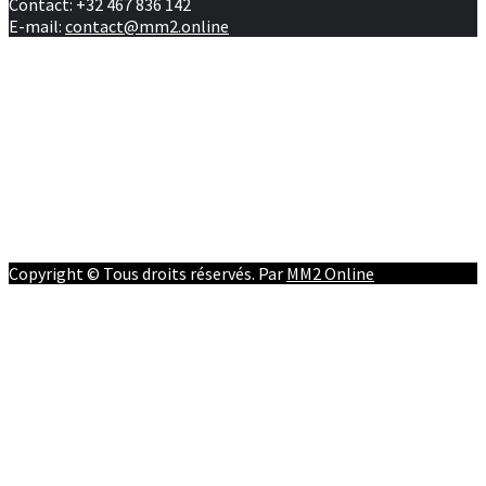
Contact: +32 467 836 142
E-mail:
contact@mm2.online
Afrique
RD Congo
Culture
People
Facebook
Youtube
Twitter
Instagram
Copyright © Tous droits réservés. Par
MM2 Online