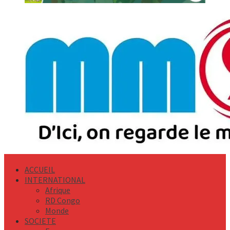
Primary
Menu
ACCUEIL
INTERNATIONAL
Afrique
RD Congo
Monde
SOCIETE