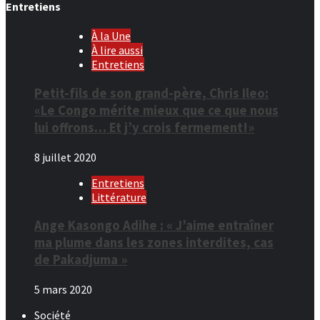
Entretiens
À la Une
À lire aussi
Entretiens
Petit-fils de son grand-père, Chris Ileo:
«Le Congo mérite mieux que ce que nous
lui offrons… Et j’y crois fermement!»
8 juillet 2020
Entretiens
Littérature
Ange Kasongo Adihe : « J’aime entraîner
ma plume dans les zones interdites, cas
de Pakadjuma »
5 mars 2020
Société