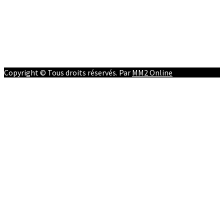
People
Facebook
Youtube
Twitter
Instagram
Copyright © Tous droits réservés. Par
MM2 Online