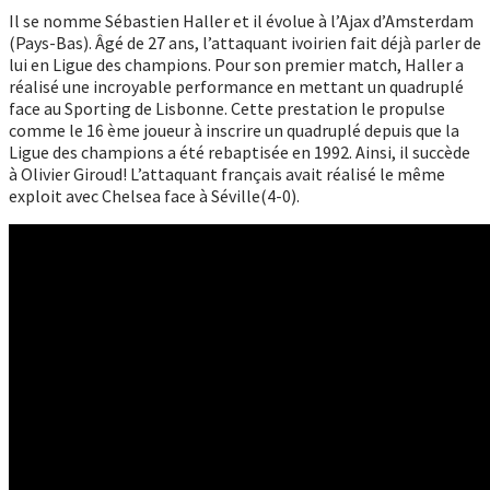
Il se nomme Sébastien Haller et il évolue à l’Ajax d’Amsterdam
(Pays-Bas). Âgé de 27 ans, l’attaquant ivoirien fait déjà parler de
lui en Ligue des champions. Pour son premier match, Haller a
réalisé une incroyable performance en mettant un quadruplé
face au Sporting de Lisbonne. Cette prestation le propulse
comme le 16 ème joueur à inscrire un quadruplé depuis que la
Ligue des champions a été rebaptisée en 1992. Ainsi, il succède
à Olivier Giroud! L’attaquant français avait réalisé le même
exploit avec Chelsea face à Séville(4-0).