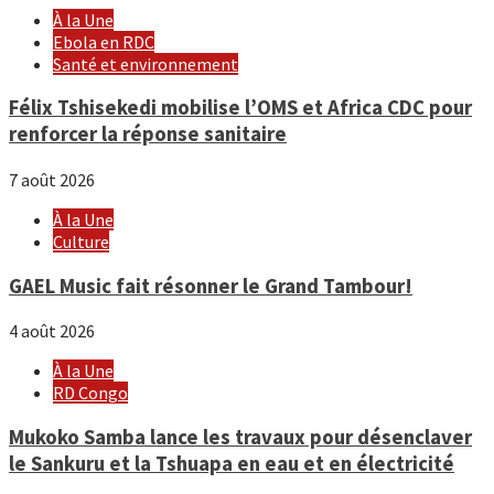
À la Une
Ebola en RDC
Santé et environnement
Félix Tshisekedi mobilise l’OMS et Africa CDC pour
renforcer la réponse sanitaire
7 août 2026
À la Une
Culture
GAEL Music fait résonner le Grand Tambour!
4 août 2026
À la Une
RD Congo
Mukoko Samba lance les travaux pour désenclaver
le Sankuru et la Tshuapa en eau et en électricité