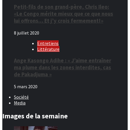
Petit-fils de son grand-père, Chris Ileo:
«Le Congo mérite mieux que ce que nous
lui offrons… Et j’y crois fermement!»
8 juillet 2020
Entretiens
Littérature
Ange Kasongo Adihe : « J’aime entraîner
ma plume dans les zones interdites, cas
de Pakadjuma »
5 mars 2020
Société
Media
Images de la semaine