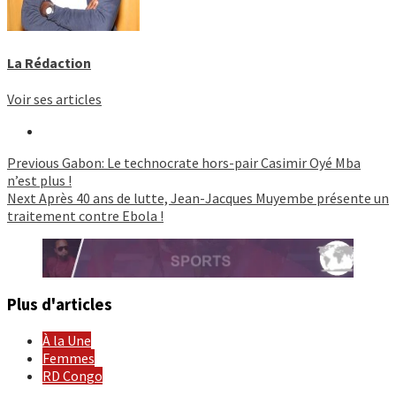
La Rédaction
Voir ses articles
Continue
Previous
Gabon: Le technocrate hors-pair Casimir Oyé Mba
n’est plus !
Reading
Next
Après 40 ans de lutte, Jean-Jacques Muyembe présente un
traitement contre Ebola !
Plus d'articles
À la Une
Femmes
RD Congo