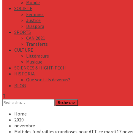
Monde
SOCIETE
Femmes
Justice
Diaspora
SPORTS
CAN 2021
Transferts
CULTURE
Littérature
Musique
SCIENCES & HIGHT-TECH
HISTORIA
Que sont-ils devenus?
BLOG
Rechercher :
Home
2020
novembre
Mali: des funérailles grandioses pour ATT, ce mardi 17 nov