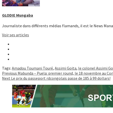
GLODIE Mungaba
Journaliste dans différents médias flamands, il est le News Man
Voir ses articles
Tags:
Amadou Toumani Touré
,
Assimi Goita
,
le colonel Assimi Go
Continue
Previous
Mabunda – Puela: premier round, le 18 novembre au Cons
Next
Le prix du passeport rdcongolais passe de 185 à 99 dollars!
Reading