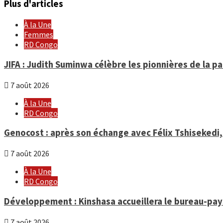
Plus d'articles
À la Une
Femmes
RD Congo
JIFA : Judith Suminwa célèbre les pionnières de la p
7 août 2026
À la Une
RD Congo
Genocost : après son échange avec Félix Tshisekedi
7 août 2026
À la Une
RD Congo
Développement : Kinshasa accueillera le bureau-pa
7 août 2026