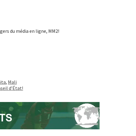
agers du média en ligne, MM2!
ïta
,
Mali
eil d’État!