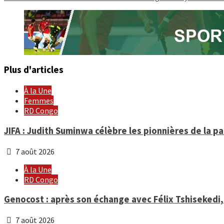
Reading
Plus d'articles
À la Une
Femmes
RD Congo
JIFA : Judith Suminwa célèbre les pionnières de la p
7 août 2026
À la Une
RD Congo
Genocost : après son échange avec Félix Tshisekedi
7 août 2026