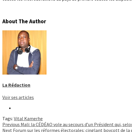
About The Author
La Rédaction
Voir ses articles
Tags:
Vital Kamerhe
Continue
Previous
Mali: la CÉDÉAO vole au secours d’un Président qui, sel
Next
Forum sur les réformes électorales: cinglant boycott de la