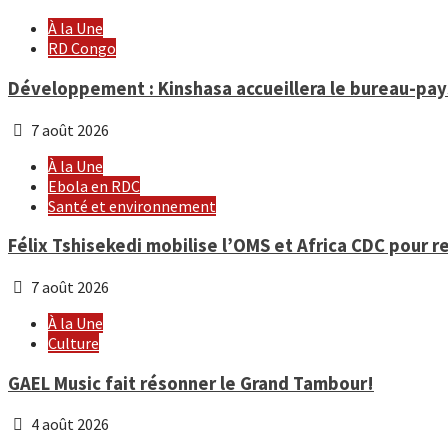
À la Une
RD Congo
Développement : Kinshasa accueillera le bureau-pa
7 août 2026
À la Une
Ebola en RDC
Santé et environnement
Félix Tshisekedi mobilise l’OMS et Africa CDC pour r
7 août 2026
À la Une
Culture
GAEL Music fait résonner le Grand Tambour!
4 août 2026