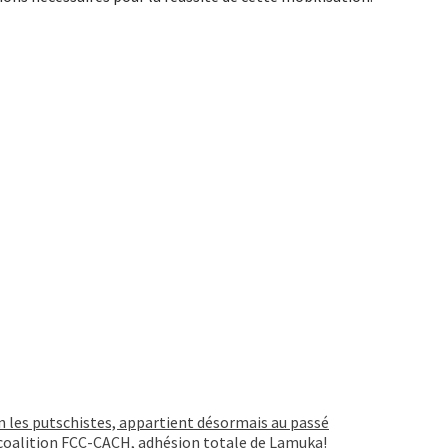
on les putschistes, appartient désormais au passé
 coalition FCC-CACH, adhésion totale de Lamuka!