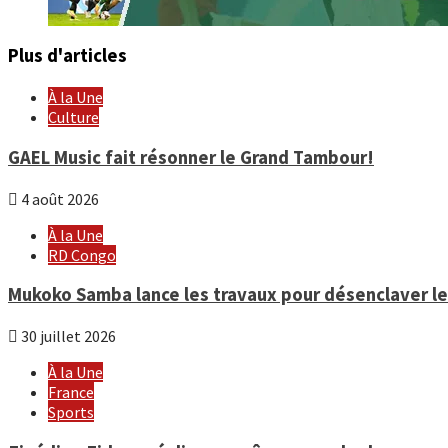
Plus d'articles
À la Une
Culture
GAEL Music fait résonner le Grand Tambour!
4 août 2026
À la Une
RD Congo
Mukoko Samba lance les travaux pour désenclaver le 
30 juillet 2026
À la Une
France
Sports