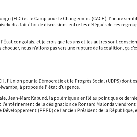
go (FCC) et le Camp pour le Changement (CACH), l’heure semble ê
hisekedi a fait état de discussions entre les délégués de ces regr
e l’État congolais, et je crois que les uns et les autres sont consci
choquer, nous n’allons pas vers une rupture de la coalition, ça c’e
CACH, l’Union pour la Démocratie et le Progrès Social (UDPS) dont e
wamba, à propos de l’ état d’urgence.
le, Jean-Marc Kabund, la polémique a enflé au point que ce dernier 
, et l’entérinement de la désignation de Ronsard Malonda viendron
le Développement (PPRD) de l’ancien Président de la République, e