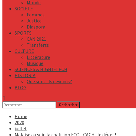
Monde
SOCIETE
Femmes
Justice
Diaspora
SPORTS
CAN 2021
Transferts
CULTURE
Littérature
Musique
SCIENCES & HIGHT-TECH
HISTORIA
Que sont-ils devenus?
BLOG
Rechercher :
Home
2020
juillet
Malaise au sein la coalition FCC – CACH : le dégel !