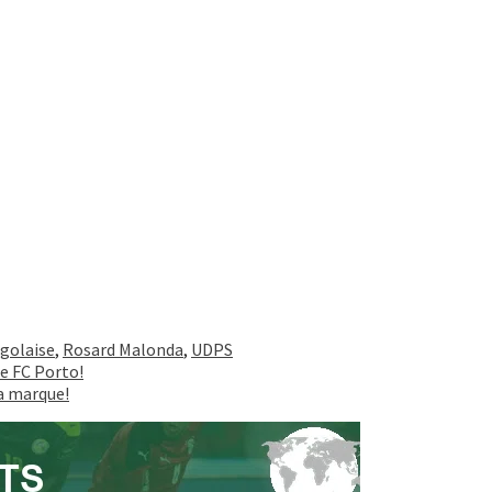
ngolaise
,
Rosard Malonda
,
UDPS
e FC Porto!
a marque!